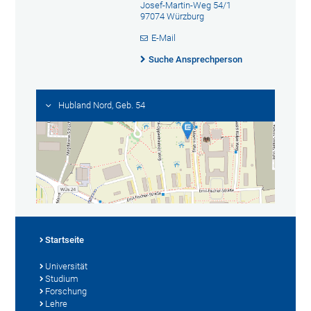
Josef-Martin-Weg 54/1
97074 Würzburg
E-Mail
Suche Ansprechperson
Hubland Nord, Geb. 54
Startseite
Universität
Studium
Forschung
Lehre