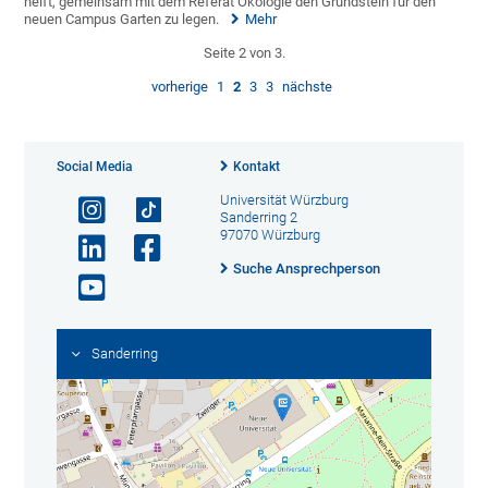
helft, gemeinsam mit dem Referat Ökologie den Grundstein für den
neuen Campus Garten zu legen.
Mehr
Seite 2 von 3.
vorherige
1
2
3
3
nächste
Social Media
Kontakt
Universität Würzburg
Sanderring 2
97070 Würzburg
Suche Ansprechperson
Sanderring