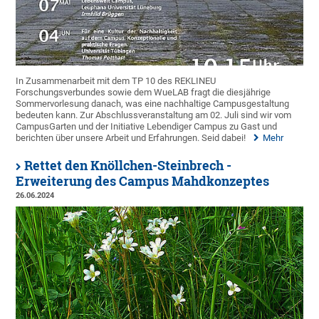
In Zusammenarbeit mit dem TP 10 des REKLINEU
Forschungsverbundes sowie dem WueLAB fragt die diesjährige
Sommervorlesung danach, was eine nachhaltige Campusgestaltung
bedeuten kann. Zur Abschlussveranstaltung am 02. Juli sind wir vom
CampusGarten und der Initiative Lebendiger Campus zu Gast und
berichten über unsere Arbeit und Erfahrungen. Seid dabei!
Mehr
Rettet den Knöllchen-Steinbrech -
Erweiterung des Campus Mahdkonzeptes
26.06.2024