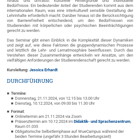
hinaus und umfasst kulturelle Hintergründe und individuelle
Bedürfnisse. Ein bedeutender Anteil der Studierenden kommt aus dem
internationalen Raum, was eine interkulturell sensible Gestaltung der
Lehrinhalte erforderlich macht. Darüber hinaus ist die Berücksichtigung
von Barrierefreiheit entscheidend, um den Bedürfnissen von
Studierenden mit körperlichen oder psychischen Beeinträchtigungen
gerecht zu werden.
Das Seminar gibt einen Einblick in die Komplexität dieser Dynamiken
und zeigt auf, wie diese Faktoren die gruppendynamischen Prozesse
und letztlich die Lehr- und Lernatmosphäre beeinflussen. Durch das
Verstehen dieser Zusammenhänge entwickeln wir Ansätze, um den
vielfältigen Anforderungen der Studierendenschaft gerecht zu werden.
Kursleitung:
Jessica Erhardt
DURCHFÜHRUNG
Termine
:
Donnerstag, 21.11.2024, von 12.15 bis 13.00 Uhr
Dienstag, 10.12.2024, von 09.00 bis 11.30 Uhr
Format
:
Onlinetermin am 21.11.2024 via Zoom
Präsenztermin am 10.12.2024 im
Didaktik- und Sprachenzentrum
,
Raum 01.035
Obligatorische
Selbstlernphase auf WueCampus während der
beiden Termine (
ungefähr 3 Stunden Bearbeitungszeit)