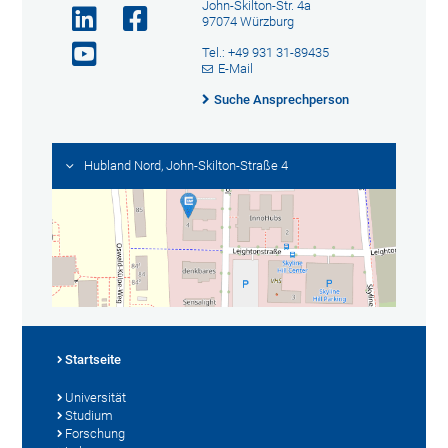
John-Skilton-Str. 4a
97074 Würzburg
Tel.: +49 931 31-89435
E-Mail
Suche Ansprechperson
Hubland Nord, John-Skilton-Straße 4
Startseite
Universität
Studium
Forschung