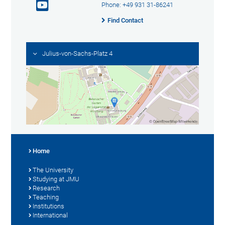
Phone: +49 931 31-86241
Find Contact
Julius-von-Sachs-Platz 4
Home
The University
Studying at JMU
Research
Teaching
Institutions
International