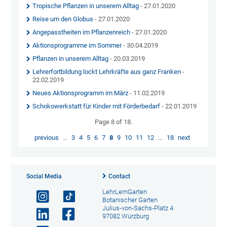
Tropische Pflanzen in unserem Alltag
- 27.01.2020
Reise um den Globus
- 27.01.2020
Angepasstheiten im Pflanzenreich
- 27.01.2020
Aktionsprogramme im Sommer
- 30.04.2019
Pflanzen in unserem Alltag
- 20.03.2019
Lehrerfortbildung lockt Lehrkräfte aus ganz Franken
-
22.02.2019
Neues Aktionsprogramm im März
- 11.02.2019
Schokowerkstatt für Kinder mit Förderbedarf
- 22.01.2019
Page 8 of 18.
previous
…
3
4
5
6
7
8
9
10
11
12
…
18
next
Social Media
Contact
LehrLernGarten
Botanischer Garten
Julius-von-Sachs-Platz 4
97082 Würzburg