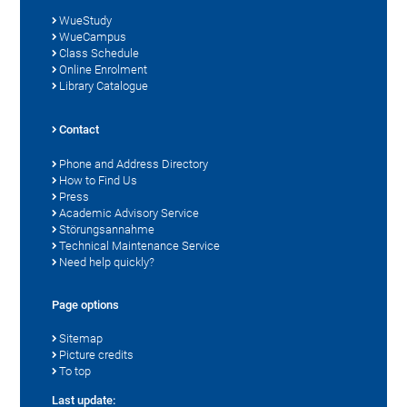
WueStudy
WueCampus
Class Schedule
Online Enrolment
Library Catalogue
Contact
Phone and Address Directory
How to Find Us
Press
Academic Advisory Service
Störungsannahme
Technical Maintenance Service
Need help quickly?
Page options
Sitemap
Picture credits
To top
Last update: