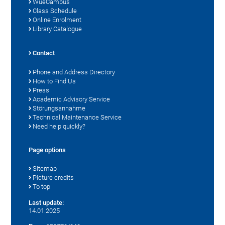
WueCampus
Class Schedule
Online Enrolment
Library Catalogue
Contact
Phone and Address Directory
How to Find Us
Press
Academic Advisory Service
Störungsannahme
Technical Maintenance Service
Need help quickly?
Page options
Sitemap
Picture credits
To top
Last update:
14.01.2025