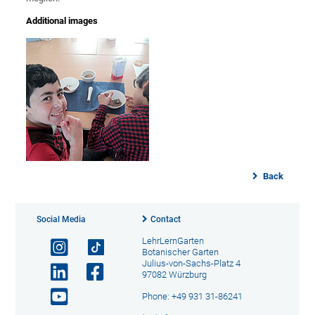
Additional images
Back
Social Media
Contact
LehrLernGarten
Botanischer Garten
Julius-von-Sachs-Platz 4
97082 Würzburg
Phone: +49 931 31-86241