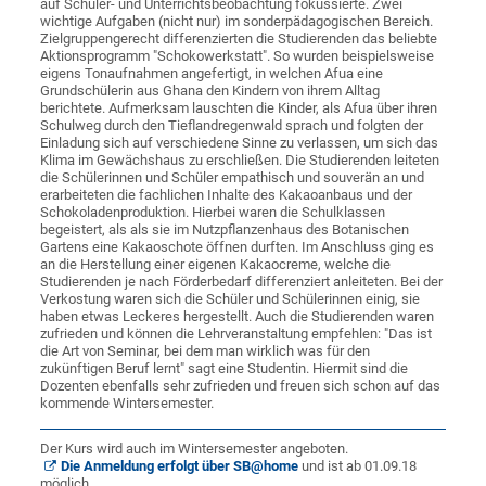
auf Schüler- und Unterrichtsbeobachtung fokussierte. Zwei
wichtige Aufgaben (nicht nur) im sonderpädagogischen Bereich.
Zielgruppengerecht differenzierten die Studierenden das beliebte
Aktionsprogramm "Schokowerkstatt". So wurden beispielsweise
eigens Tonaufnahmen angefertigt, in welchen Afua eine
Grundschülerin aus Ghana den Kindern von ihrem Alltag
berichtete. Aufmerksam lauschten die Kinder, als Afua über ihren
Schulweg durch den Tieflandregenwald sprach und folgten der
Einladung sich auf verschiedene Sinne zu verlassen, um sich das
Klima im Gewächshaus zu erschließen. Die Studierenden leiteten
die Schülerinnen und Schüler empathisch und souverän an und
erarbeiteten die fachlichen Inhalte des Kakaoanbaus und der
Schokoladenproduktion. Hierbei waren die Schulklassen
begeistert, als als sie im Nutzpflanzenhaus des Botanischen
Gartens eine Kakaoschote öffnen durften. Im Anschluss ging es
an die Herstellung einer eigenen Kakaocreme, welche die
Studierenden je nach Förderbedarf differenziert anleiteten. Bei der
Verkostung waren sich die Schüler und Schülerinnen einig, sie
haben etwas Leckeres hergestellt. Auch die Studierenden waren
zufrieden und können die Lehrveranstaltung empfehlen: "Das ist
die Art von Seminar, bei dem man wirklich was für den
zukünftigen Beruf lernt" sagt eine Studentin. Hiermit sind die
Dozenten ebenfalls sehr zufrieden und freuen sich schon auf das
kommende Wintersemester.
Der Kurs wird auch im Wintersemester angeboten.
Die Anmeldung erfolgt über SB@home
und ist ab 01.09.18
möglich.