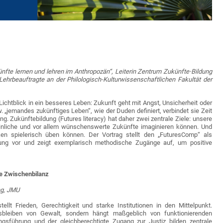
nfte lernen und lehren im Anthropozän“, Leiterin Zentrum Zukünfte
⋅Bildung
hrbeauftragte an der Philo­logisch-Kulturwissenschaftlichen Fakultät der
 Lichtblick in ein besseres Leben: Zukunft geht mit Angst, Unsicherheit oder
 „jemandes zukünftiges Leben“, wie der Duden definiert, verbindet sie Zeit
ung. Zukünftebildung (Futures literacy) hat daher zwei zentrale Ziele: unsere
heinliche und vor allem wünschenswerte Zukünfte imaginieren können. Und
en spielerisch üben können. Der Vortrag stellt den „FuturesComp“ als
dung vor und zeigt exemplarisch methodische Zugänge auf, um positive
ine Zwischenbilanz
ng, JMU
llt Frieden, Gerechtigkeit und starke Institutionen in den Mittelpunkt.
usbleiben von Gewalt, sondern hängt maßgeblich von funktionierenden
rungsführung und der gleichberechtigte Zugang zur Justiz bilden zentrale