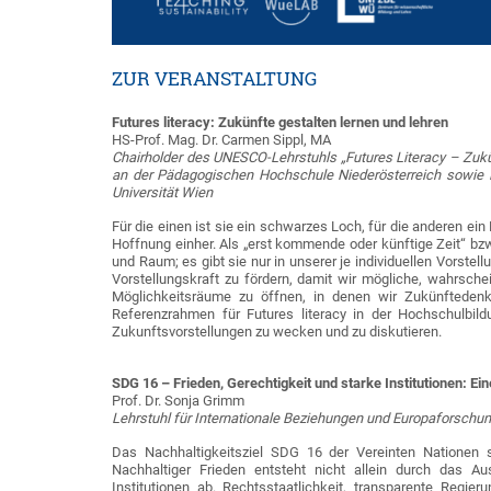
ZUR VERANSTALTUNG
Futures literacy: Zukünfte gestalten lernen und lehren
HS-Prof. Mag. Dr. Carmen Sippl, MA
Chairholder des UNESCO-Lehrstuhls „Futures Literacy – Zukü
an der Pädagogischen Hochschule Niederösterreich sowie Le
Universität Wien
Für die einen ist sie ein schwarzes Loch, für die anderen ein
Hoffnung einher. Als „erst kommende oder künftige Zeit“ bzw.
und Raum; es gibt sie nur in unserer je individuellen Vorstell
Vorstellungskraft zu fördern, damit wir mögliche, wahrsc
Möglichkeitsräume zu öffnen, in denen wir Zukünftedenk
Referenzrahmen für Futures literacy in der Hochschulbil
Zukunftsvorstellungen zu wecken und zu diskutieren.
SDG 16 – Frieden, Gerechtigkeit und starke Institutionen: E
Prof. Dr. Sonja Grimm
Lehrstuhl für Internationale Beziehungen und Europaforschu
Das Nachhaltigkeitsziel SDG 16 der Vereinten Nationen ste
Nachhaltiger Frieden entsteht nicht allein durch das A
Institutionen ab. Rechtsstaatlichkeit, transparente Regie