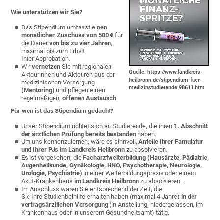
Wie unterstützen wir Sie?
Das Stipendium umfasst einen
monatlichen Zuschuss von 500 €
für
die Dauer
von
bis zu vier Jahren
,
maximal bis zum Erhalt
Ihrer Approbation.
Wir
vernetzen
Sie mit regionalen
Quelle: https://www.landkreis-
Akteurinnen und Akteuren aus der
heilbronn.de/stipendium-fuer-
medizinischen Versorgung
medizinstudierende.98611.htm
(Mentoring)
und pflegen einen
regelmäßigen,
offenen Austausch
.
Für wen ist das Stipendium gedacht?
Unser Stipendium richtet sich an Studierende, die ihren
1. Abschnitt
der ärztlichen Prüfung bereits bestanden
haben.
Um uns kennenzulernen, wäre es sinnvoll,
Anteile Ihrer Famulatur
und Ihrer PJs im Landkreis Heilbronn
zu absolvieren.
Es ist vorgesehen, die
Facharztweiterbildung (Hausärzte, Pädiatrie,
Augenheilkunde, Gynäkologie, HNO, Psychotherapie, Neurologie,
Urologie, Psychiatrie)
in einer Weiterbildungspraxis oder einem
Akut-Krankenhaus
im Landkreis Heilbronn
zu absolvieren.
Im Anschluss wären Sie entsprechend der Zeit, die
Sie Ihre Studienbeihilfe erhalten haben (maximal 4 Jahre)
in der
vertragsärztlichen Versorgung
(in Anstellung, niedergelassen, im
Krankenhaus oder in unserem Gesundheitsamt) tätig.