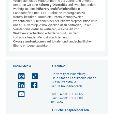
Wenn sich diese Hauptannahme als zutreffend erweist,
erwarten wir eine
höhere γ-Diversität
und, was besonders
wichtig ist, eine
höhere γ-Multifunktionalität
in
Landschaften mit ESBC-Praktiken im Vergleich zu
Kontrollbezirken. Durch die Untersuchung zweier
wesentlicher Funktionen bei der Pflanzenreproduktion wird
unser Teilverprojekt maßgeblich dazu beitragen, unser
Verständnis dafür zu vertiefen, welche Art von
Waldbewirtschaftung
erforderlich ist, um den
fortschreitenden Verlust von Arten und
Ökosystemfunktionen
auf lokaler und landschaftlicher
Ebene entgegenzuwirken.
Social Media
Kontakt
University of Wuerzburg
Field Station Fabrikschleichach
Glashüttenstraße 5
96181 Rauhenebrach
Tel.: +49931 31 82065
Fax: +49931 31 83089
E-Mail
Suche Ansprechperson