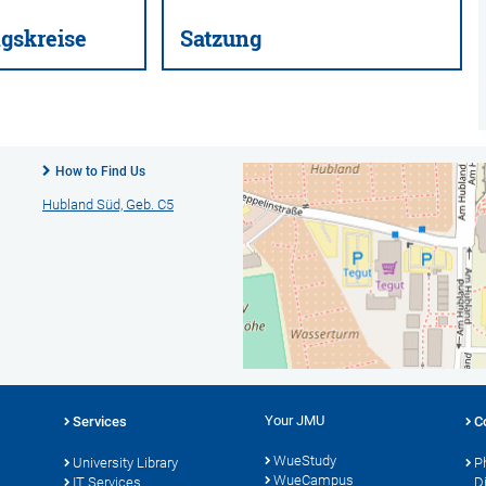
gskreise
Satzung
How to Find Us
Hubland Süd, Geb. C5
Your JMU
Services
C
WueStudy
University Library
P
WueCampus
s
IT Services
D