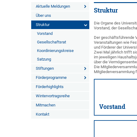
Aktuelle Meldungen
Struktur
Über uns
Die Organe des Universi
Struktur
Vorstand, der Gesellscha
Vorstand
Der geschäftsführende Vo
Gesellschaftsrat
Veranstaltungen wie Fest
und Förderer der Univers
Koordinierungskreise
Zwei Mal jährlich trifft 
im jeweiligen Haushaltsj
Satzung
über die Vermögensentw
Die Mitgliederversammlun
Stiftungen
Mitgliederversammlung fin
Förderprogramme
Förderhighlights
Wintervortragsreihe
Mitmachen
Vorstand
Kontakt