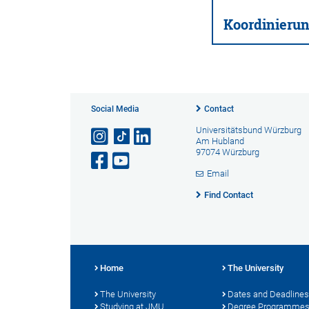
Koordinierun
Social Media
Contact
Universitätsbund Würzburg
Am Hubland
97074 Würzburg
Email
Find Contact
Home
The University
The University
Dates and Deadlines
Studying at JMU
Degree Programme