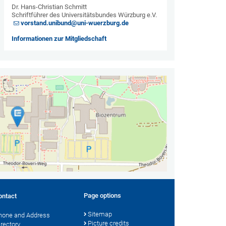
Dr. Hans-Christian Schmitt
Schriftführer des Universitätsbundes Würzburg e.V.
vorstand.unibund@uni-wuerzburg.de
Informationen zur Mitgliedschaft
Page options
ontact
Sitemap
hone and Address
Picture credits
irectory