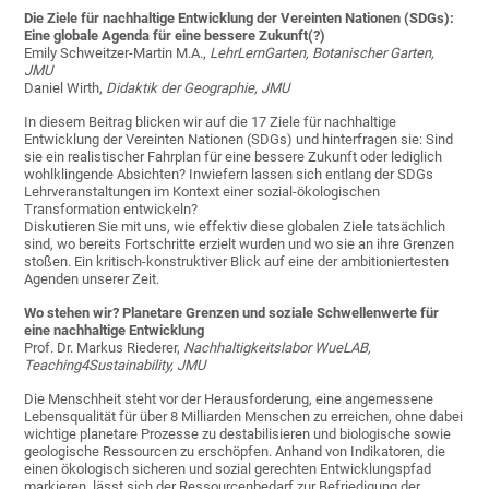
Die Ziele für nachhaltige Entwicklung der Vereinten Nationen (SDGs):
Eine globale Agenda für eine bessere Zukunft(?)
Emily Schweitzer-Martin M.A.,
LehrLernGarten, Botanischer Garten,
JMU
Daniel Wirth,
Didaktik der Geographie, JMU
In diesem Beitrag blicken wir auf die 17 Ziele für nachhaltige
Entwicklung der Vereinten Nationen (SDGs) und hinterfragen sie: Sind
sie ein realistischer Fahrplan für eine bessere Zukunft oder lediglich
wohlklingende Absichten? Inwiefern lassen sich entlang der SDGs
Lehrveranstaltungen im Kontext einer sozial-ökologischen
Transformation entwickeln?
Diskutieren Sie mit uns, wie effektiv diese globalen Ziele tatsächlich
sind, wo bereits Fortschritte erzielt wurden und wo sie an ihre Grenzen
stoßen. Ein kritisch-konstruktiver Blick auf eine der ambitioniertesten
Agenden unserer Zeit.
Wo stehen wir? Planetare Grenzen und soziale Schwellenwerte für
eine nachhaltige Entwicklung
Prof. Dr. Markus Riederer,
Nachhaltigkeitslabor WueLAB,
Teaching4Sustainability, JMU
Die Menschheit steht vor der Herausforderung, eine angemessene
Lebensqualität für über 8 Milliarden Menschen zu erreichen, ohne dabei
wichtige planetare Prozesse zu destabilisieren und biologische sowie
geologische Ressourcen zu erschöpfen. Anhand von Indikatoren, die
einen ökologisch sicheren und sozial gerechten Entwicklungspfad
markieren, lässt sich der Ressourcenbedarf zur Befriedigung der