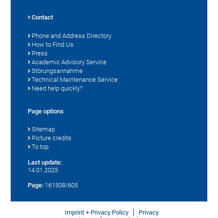
Contact
Phone and Address Directory
How to Find Us
Press
Academic Advisory Service
Störungsannahme
Technical Maintenance Service
Need help quickly?
Page options
Sitemap
Picture credits
To top
Last update:
14.01.2025
Page:
161508/605
Imprint + Privacy Policy
Privacy