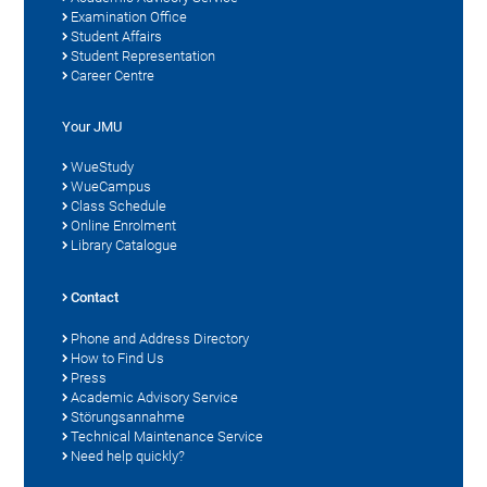
Examination Office
Student Affairs
Student Representation
Career Centre
Your JMU
WueStudy
WueCampus
Class Schedule
Online Enrolment
Library Catalogue
Contact
Phone and Address Directory
How to Find Us
Press
Academic Advisory Service
Störungsannahme
Technical Maintenance Service
Need help quickly?