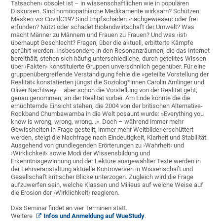
Tatsachen‹ obsolet ist – in wissenschaftlichen wie in populären
Diskursen. Sind homöopathische Medikamente wirksam? Schützen
Masken vor CovidC19? Sind Impfschäden ›nachgewiesen‹ oder frei
erfunden? Nützt oder schadet Biolandwirtschaft der Umwelt? Was
macht Männer zu Männern und Frauen zu Frauen? Und was ›ist‹
überhaupt Geschlecht? Fragen, über die aktuell, erbitterte Kämpfe
geführt werden. Insbesondere in den Resonanzräumen, die das Internet
bereithält, stehen sich häufig unterschiedliche, durch geteiltes Wissen
über ›Fakten‹ konstituierte Gruppen unversöhnlich gegenüber. Für eine
gruppenübergreifende Verständigung fehle die »geteilte Vorstellung der
Realität« konstatierten jüngst die Soziolog*innen Carolin Amlinger und
Oliver Nachtwey – aber schon die Vorstellung von der Realität geht,
genau genommen, an der Realität vorbei. Am Ende könnte die die
ernüchternde Einsicht stehen, die 2004 von der britischen Alternative-
Rockband Chumbawamba in die Welt posaunt wurde: »Everything you
know is wrong, wrong, wrong…«. Doch – während immer mehr
Gewissheiten in Frage gestellt, immer mehr Weltbilder erschüttert
werden, steigt die Nachfrage nach Eindeutigkeit, Klarheit und Stabilität.
Ausgehend von grundlegenden Erörterungen zu ›Wahrheit‹ und
›Wirklichkeit‹ sowie Modi der Wissensbildung und
Erkenntnisgewinnung und der Lektüre ausgewählter Texte werden in
der Lehrveranstaltung aktuelle Kontroversen in Wissenschaft und
Gesellschaft kritischer Blicke unterzogen. Zugleich wird die Frage
aufzuwerfen sein, welche Klassen und Milieus auf welche Weise auf
die Erosion der ›Wirklichkeit‹ reagieren.
Das Seminar findet an vier Terminen statt.
Weitere
Infos und Anmeldung auf WueStudy
.