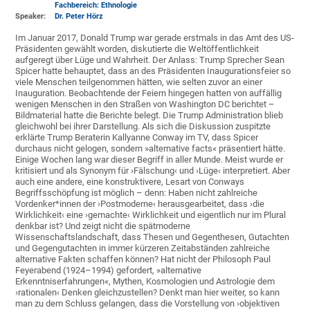
Fachbereich: Ethnologie
Speaker:
Dr. Peter Hörz
Im Januar 2017, Donald Trump war gerade erstmals in das Amt des US-
Präsidenten gewählt worden, diskutierte die Weltöffentlichkeit
aufgeregt über Lüge und Wahrheit. Der Anlass: Trump Sprecher Sean
Spicer hatte behauptet, dass an des Präsidenten Inaugurationsfeier so
viele Menschen teilgenommen hätten, wie selten zuvor an einer
Inauguration. Beobachtende der Feiern hingegen hatten von auffällig
wenigen Menschen in den Straßen von Washington DC berichtet –
Bildmaterial hatte die Berichte belegt. Die Trump Administration blieb
gleichwohl bei ihrer Darstellung. Als sich die Diskussion zuspitzte
erklärte Trump Beraterin Kallyanne Conway im TV, dass Spicer
durchaus nicht gelogen, sondern »alternative facts« präsentiert hätte.
Einige Wochen lang war dieser Begriff in aller Munde. Meist wurde er
kritisiert und als Synonym für ›Fälschung‹ und ›Lüge‹ interpretiert. Aber
auch eine andere, eine konstruktivere, Lesart von Conways
Begriffsschöpfung ist möglich – denn: Haben nicht zahlreiche
Vordenker*innen der ›Postmoderne‹ herausgearbeitet, dass ›die
Wirklichkeit‹ eine ›gemachte‹ Wirklichkeit und eigentlich nur im Plural
denkbar ist? Und zeigt nicht die spätmoderne
Wissenschaftslandschaft, dass Thesen und Gegenthesen, Gutachten
und Gegengutachten in immer kürzeren Zeitabständen zahlreiche
alternative Fakten schaffen können? Hat nicht der Philosoph Paul
Feyerabend (1924–1994) gefordert, »alternative
Erkenntniserfahrungen«, Mythen, Kosmologien und Astrologie dem
›rationalen‹ Denken gleichzustellen? Denkt man hier weiter, so kann
man zu dem Schluss gelangen, dass die Vorstellung von ›objektiven