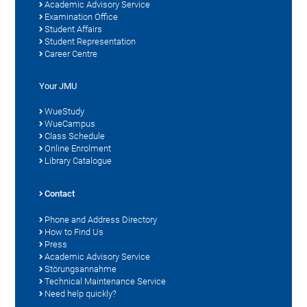
Academic Advisory Service
Examination Office
Student Affairs
Student Representation
Career Centre
Your JMU
WueStudy
WueCampus
Class Schedule
Online Enrolment
Library Catalogue
Contact
Phone and Address Directory
How to Find Us
Press
Academic Advisory Service
Störungsannahme
Technical Maintenance Service
Need help quickly?