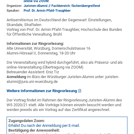
online via ZOOM
Organizer:
Juristen-Alumni // Fachbereich: fächerübergreifend
Speaker:
Prof. Dr. Armin Pfahl-Traughber
Antisemitismus im Deutschland der Gegenwart: Einstellungen,
Skandale, Straftaten
Vortrag von Prof. Dr. Armin Pfahl-Traughber, Hochschule des Bundes
für Öffentliche Verwaltung, Brühl
Informationen zur Ringvorlesung:
Alte Universität, Würzburg, Domerschulstrasse 16
Alumni-Hörsaal II, Donnerstag, 18-20 Uhr
Die Veranstaltung wird hybrid durchgeführt, also als Präsenz- und als
online-Veranstaltung (Übertragung via ZOOM)
Betreuender Assistent: Eniz Tiz
Anmeldung
im Büro der Würzburger Juristen-Alumni unter: juristen-
alumni@jura.uni-wuerzburg.de
Weitere Informationen zur Ringvorlesung
Der Vortrag findet im Rahmen der Ringvorlesung Juristen-Alumni des
WS 2020/21 statt. Alle Vorträge können einzeln besucht werden und
werden jeweils als ein Vortrag auf das Zertifikat angerechnet.
Zugangsdaten Zoom:
Erhälst Du nach der Anmeldung per E-mail.
Bestätigung der Anwesenheit: