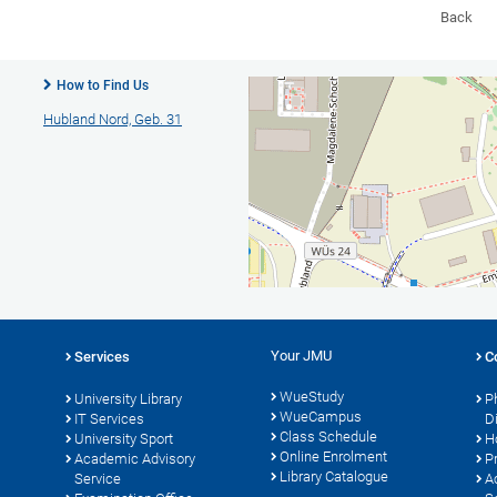
Back
How to Find Us
Hubland Nord, Geb. 31
Your JMU
Services
C
WueStudy
University Library
P
WueCampus
s
IT Services
D
Class Schedule
University Sport
H
Online Enrolment
Academic Advisory
P
Library Catalogue
Service
A