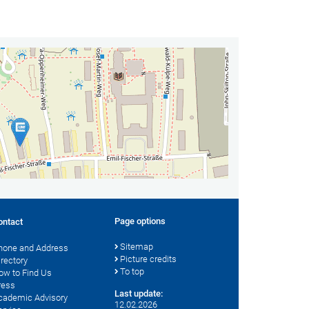
Page options
ontact
Sitemap
hone and Address
Picture credits
irectory
To top
ow to Find Us
ress
Last update:
cademic Advisory
12.02.2026