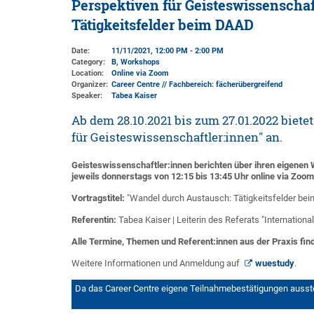
Perspektiven für Geisteswissenschaf
Tätigkeitsfelder beim DAAD
Date:
11/11/2021, 12:00 PM - 2:00 PM
Category:
B, Workshops
Location:
Online via Zoom
Organizer:
Career Centre // Fachbereich: fächerübergreifend
Speaker:
Tabea Kaiser
Ab dem 28.10.2021 bis zum 27.01.2022 biete
für Geisteswissenschaftler:innen" an.
Geisteswissenschaftler:innen berichten über ihren eigenen 
jeweils donnerstags von 12:15 bis 13:45 Uhr online via Zoom 
Vortragstitel:
"Wandel durch Austausch: Tätigkeitsfelder be
Referentin:
Tabea Kaiser | Leiterin des Referats "Internatio
Alle Termine, Themen und Referent:innen aus der Praxis fin
Weitere Informationen und Anmeldung auf
wuestudy
.
Da das Career Centre eigene Teilnahmebestätigungen ausstell