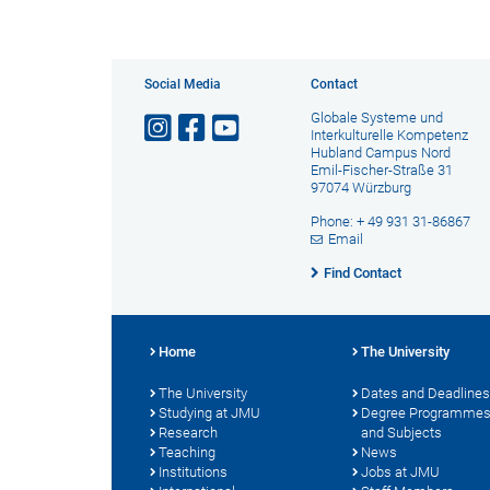
Social Media
Contact
Globale Systeme und
Interkulturelle Kompetenz
Hubland Campus Nord
Emil-Fischer-Straße 31
97074 Würzburg
Phone: + 49 931 31-86867
Email
Find Contact
Home
The University
The University
Dates and Deadlines
Studying at JMU
Degree Programme
Research
and Subjects
Teaching
News
Institutions
Jobs at JMU