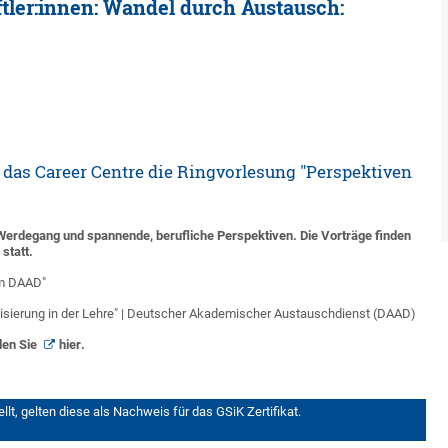
tler:innen: Wandel durch Austausch:
t das Career Centre die Ringvorlesung "Perspektiven
Werdegang und spannende, berufliche Perspektiven. Die Vorträge finden
statt.
im DAAD"
nalisierung in der Lehre" | Deutscher Akademischer Austauschdienst (DAAD)
den Sie
hier
.
t, gelten diese als Nachweis für das GSiK Zertifikat.