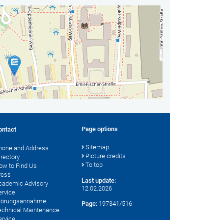
Page options
ontact
Sitemap
hone and Address
Picture credits
irectory
To top
ow to Find Us
ress
Last update:
cademic Advisory
12.02.2026
ervice
törungsannahme
Page:
197341/516
echnical Maintenance
ervice