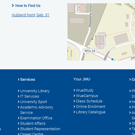
How to Find Us
Hubland Nord, Geb. 31
Your JMU
Services
C
WueStudy
University Library
P
WueCampus
s
IT Services
D
Class Schedule
University Sport
H
Online Enrolment
Academic Advisory
P
Library Catalogue
Service
A
Examination Office
S
Student Affairs
S
s
Student Representation
T
Career Centre
S