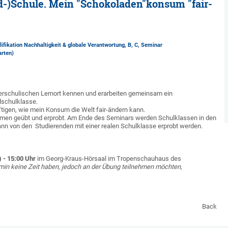
nd-)Schule. Mein "Schokoladen"konsum "fair-
ifikation Nachhaltigkeit & globale Verantwortung, B, C, Seminar
arten)
erschulischen Lernort kennen und erarbeiten gemeinsam ein
dschulklasse.
igen, wie mein Konsum die Welt fair-ändern kann.
hmen geübt und erprobt. Am Ende des Seminars werden Schulklassen in den
kann von den Studierenden mit einer realen Schulklasse erprobt werden.
) - 15:00
Uhr
im Georg-Kraus-Hörsaal im Tropenschauhaus des
n keine Zeit haben, jedoch an der Übung teilnehmen möchten,
Back