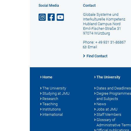
Social Media
Contact
Globale Systeme und
Interkulturelle Kompetenz
Hubland Campus Nord
Emil-Fischer-Straße 31
97074 Würzburg
Phone: + 49 931 31-86867
Email
Find Contact
Home
The University
The University
Dates and Deadlines
Studying at JMU
Degree Programme
Research
and Subjects
Teaching
News
Institutions
Jobs at JMU
International
Staff Members
Glossary of
Administrative Term
Official publications