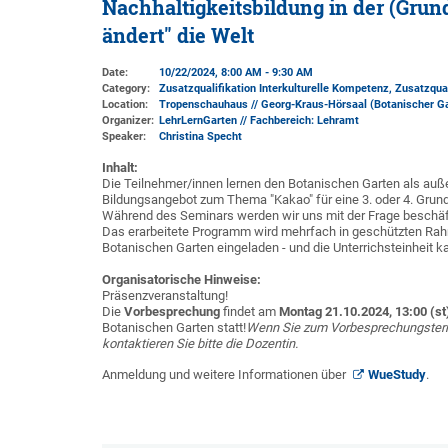
Nachhaltigkeitsbildung in der (Gru
ändert" die Welt
Date:
10/22/2024, 8:00 AM - 9:30 AM
Category:
Zusatzqualifikation Interkulturelle Kompetenz, Zusatzqual
Location:
Tropenschauhaus // Georg-Kraus-Hörsaal (Botanischer G
Organizer:
LehrLernGarten // Fachbereich: Lehramt
Speaker:
Christina Specht
Inhalt:
Die Teilnehmer/innen lernen den Botanischen Garten als auß
Bildungsangebot zum Thema "Kakao" für eine 3. oder 4. Grun
Während des Seminars werden wir uns mit der Frage beschäft
Das erarbeitete Programm wird mehrfach in geschützten Ra
Botanischen Garten eingeladen - und die Unterrichsteinheit 
Organisatorische Hinweise:
Präsenzveranstaltung!
Die
Vorbesprechung
findet am
Montag 21.10.2024
,
13:00 (st
Botanischen Garten statt!
Wenn Sie zum Vorbesprechungstermi
kontaktieren Sie bitte die Dozentin.
Anmeldung und weitere Informationen über
WueStudy
.