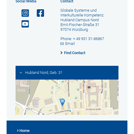
Social Media
Contact
Globale Systeme und
Interkulturelle Kompetenz
Hubland Campus Nord
Emil-Fischer-Straße 31
97074 Würzburg
Phone: + 49 931 31-86867
Email
Find Contact
Hubland Nord, Geb. 31
Home