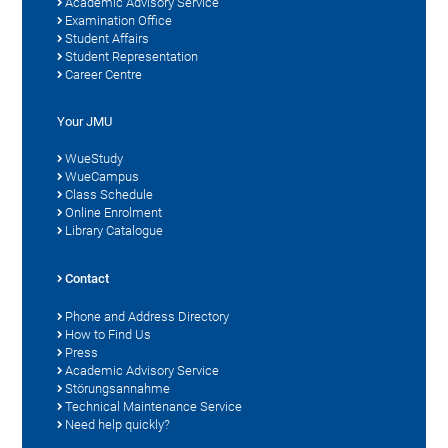
Academic Advisory Service
Examination Office
Student Affairs
Student Representation
Career Centre
Your JMU
WueStudy
WueCampus
Class Schedule
Online Enrolment
Library Catalogue
Contact
Phone and Address Directory
How to Find Us
Press
Academic Advisory Service
Störungsannahme
Technical Maintenance Service
Need help quickly?