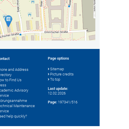
Page options
ontact
Sitemap
hone and Address
Picture credits
irectory
To top
ow to Find Us
ress
Last update:
cademic Advisory
12.02.2026
ervice
törungsannahme
Page:
197341/516
echnical Maintenance
ervice
eed help quickly?