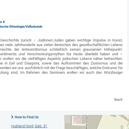
m 8
äische Ethnologie/Volkskunde
e Geschichte zurück – Jüdinnen:Juden gaben wichtige Impulse in Kunst,
er viele Jahrhunderte aus vielen Bereichen des gesellschaftlichen Lebens
rreichte der Antisemitismus schließlich seinen grausamen Höhepunkt.
Ressentiments und Verschwörungsmythen bis heute überlebt haben und –
ar wollen wir die vielfältigen Aspekte jüdischen Lebens näher betrachten:
äume in Exil und Diaspora, sowie das Aufkommen des Zionismus und die
werden wir uns ausführlich mit der Frage beschäftigen, welche Diskurse für
eutung sind. Im Rahmen des Seminars wollen wir auch das Würzburger
Back
How to Find Us
Hubland Nord, Geb. 31