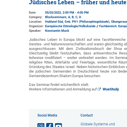
Jüdisches Leben – früher und heute
Date:
05/02/2022, 2:00 PM - 4:00 PM
Category:
Blockseminare, A, B, C, D
Location:
Hubland Süd, Geb. PH1 (Philosophiegebäude)
, Übungsrau
Organizer:
Europäische Ethnologie/Volkskunde // Fachbereich: Europ
Speaker:
Konstantin Mack
Jüdisches Leben in Europa blickt auf eine facettenreich
Geistes- und Naturwissenschaften und waren gleichzeitig üb
ausgeschlossen. Mit dem Zivilisationsbruch der Shoa e
Gleichzeitig bleibt festzuhalten, dass antisemitische 
teilweise modifiziert – weiter verbreitet werden. Im Semin
religiöse Riten, Artefakte und Feiertage, wesentliche R
Gründung des Staates Israel. Neben historischen Einblicken 
die jüdischen Gemeinden in Deutschland heute von Bed
Gemeindezentrum Shalom Europa besuchen.
Das Seminar findet wöchentlich statt.
Weitere Informationen und Anmeldung auf
WueStudy
.
Social Media
Contact
Globale Systeme und