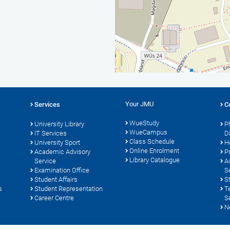
Your JMU
Services
C
WueStudy
University Library
P
WueCampus
s
IT Services
D
Class Schedule
University Sport
H
Online Enrolment
Academic Advisory
P
Library Catalogue
Service
A
Examination Office
S
Student Affairs
S
s
Student Representation
T
Career Centre
S
N