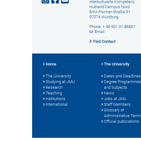
Interkulturelle Kompetenz
Hubland Campus Nord
Emil-Fischer-Straße 31
97074 Würzburg
Phone: + 49 931 31-86867
Email
Find Contact
Home
The University
The University
Dates and Deadlines
Studying at JMU
Degree Programme
Research
and Subjects
Teaching
News
Institutions
Jobs at JMU
International
Staff Members
Glossary of
Administrative Term
Official publications