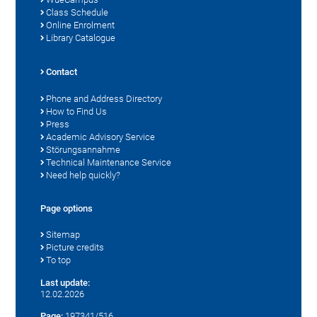
Class Schedule
Online Enrolment
Library Catalogue
Contact
Phone and Address Directory
How to Find Us
Press
Academic Advisory Service
Störungsannahme
Technical Maintenance Service
Need help quickly?
Page options
Sitemap
Picture credits
To top
Last update:
12.02.2026
Page:
197341/516