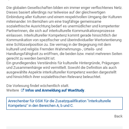
Die globalen Gesellschaften bilden ein immer enger verflochtenes Netz.
Dieses basiert allerdings nur teilweise auf der gleichwertigen
Einbindung aller Kulturen und einem respektvollen Umgang der Kulturen
miteinander. Im Bemühen um eine tragfähige gemeinsame
sozialethische Ausrichtung bedarf es unermüdlicher und kompetenter
PartnerInnen, die sich auf interkulturelle Kommunikationsprozesse
einlassen. Interkultureller Kompetenz kommt gerade hinsichtlich der
Kommunikation von spezifischer und überindividueller Wertorientierung
eine Schlüsselposition zu. Sie vermag in der Begegnung mit dem
kulturell und religiös Fremden Wahrnehmungs-, Urteils- und
Handlungsfähigkeit zu eröffnen, die beiden bzw. meist mehreren Seiten
gerecht zu werden bemüht ist.
Ein grundlegendes Verständnis für kulturelle Hintergründe, Prägungen
und Zusammenhänge wird vermittelt. Sowohl die Definition als auch
ausgewählte Aspekte interkultureller Kompetenz werden dargestellt
und hinsichtlich ihrer sozialethischen Relevanz beleuchtet.
Die Vorlesung findet wöchentlich statt.
Weitere
Infos und Anmeldung auf WueStudy
.
Anrechenbar für GSiK für die Zusatzqualifikation "Interkulturelle
Kompetenz" in den Bereichen A, b und C.
Back