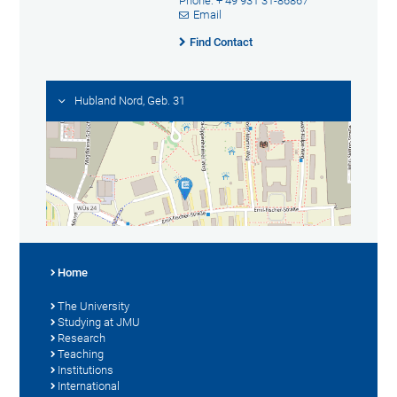
Phone: + 49 931 31-86867
Email
Find Contact
Hubland Nord, Geb. 31
Home
The University
Studying at JMU
Research
Teaching
Institutions
International