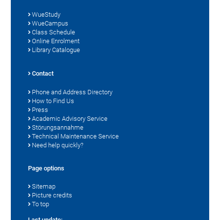
WueStudy
WueCampus
Class Schedule
Online Enrolment
Library Catalogue
Contact
Phone and Address Directory
How to Find Us
Press
Academic Advisory Service
Störungsannahme
Technical Maintenance Service
Need help quickly?
Page options
Sitemap
Picture credits
To top
Last update: