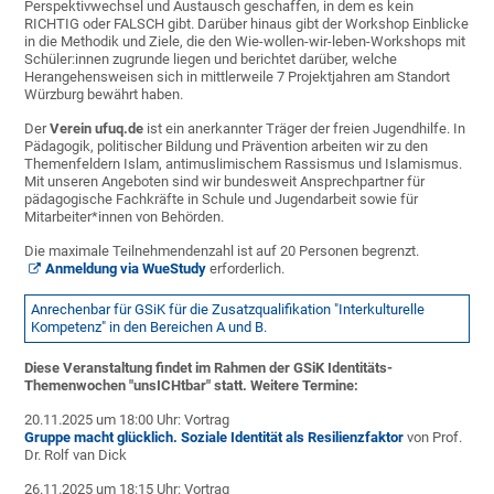
Perspektivwechsel und Austausch geschaffen, in dem es kein
RICHTIG oder FALSCH gibt. Darüber hinaus gibt der Workshop Einblicke
in die Methodik und Ziele, die den Wie-wollen-wir-leben-Workshops mit
Schüler:innen zugrunde liegen und berichtet darüber, welche
Herangehensweisen sich in mittlerweile 7 Projektjahren am Standort
Würzburg bewährt haben.
Der
Verein ufuq.de
ist ein anerkannter Träger der freien Jugendhilfe. In
Pädagogik, politischer Bildung und Prävention arbeiten wir zu den
Themenfeldern Islam, antimuslimischem Rassismus und Islamismus.
Mit unseren Angeboten sind wir bundesweit Ansprechpartner für
pädagogische Fachkräfte in Schule und Jugendarbeit sowie für
Mitarbeiter*innen von Behörden.
Die maximale Teilnehmendenzahl ist auf 20 Personen begrenzt.
Anmeldung via WueStudy
erforderlich.
Anrechenbar für GSiK für die Zusatzqualifikation "Interkulturelle
Kompetenz" in den Bereichen A und B.
Diese Veranstaltung findet im Rahmen der GSiK Identitäts-
Themenwochen "unsICHtbar" statt. Weitere Termine:
20.11.2025 um 18:00 Uhr: Vortrag
Gruppe macht glücklich. Soziale Identität als Resilienzfaktor
von Prof.
Dr. Rolf van Dick
26.11.2025 um 18:15 Uhr: Vortrag