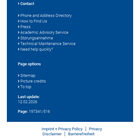
Contact
Phone and Address Directory
How to Find Us
Press
Academic Advisory Service
Störungsannahme
Technical Maintenance Service
Need help quickly?
Page options
Sitemap
Picture credits
To top
Last update:
12.02.2026
Page:
197341/516
Imprint + Privacy Policy
Privacy
Disclaimer
Barrierefreiheit