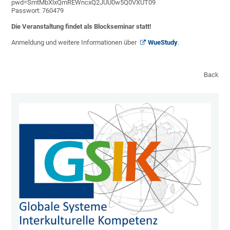
pwd=SmtMbXlxQmREWncxQ2JUU0w5Q0VXUT09
Passwort: 760479
Die Veranstaltung findet als Blockseminar statt!
Anmeldung und weitere Informationen über
WueStudy
.
Back