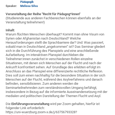
Pädagogik
Speaker:
Melissa Silva
Veranstaltung der Reihe "Recht für Pädagog*innen"
(Studierende aus anderen Fachbereichen können ebenfalls an der
Veranstaltung teilnehmen!)
Inhalt:
Warum flüchten Menschen überhaupt? Kommt man ohne Visum von
Syrien oder Afghanistan nach Deutschland? Welche
Herausforderungen stellt die Sprachbarriere dar? Und: Was passiert,
sobald man in Deutschland „angekommen“ ist? Das Seminar gliedert
sich in die Durchführung des Planspiels und eine anschließende
Aufarbeitung. Im interaktiven Planspiel durchleben die
Teilnehmer:innen zunächst in verschiedenen Rollen einzelne
Situationen, mit denen sich Menschen auf der Flucht und nach der
Ankunft konfrontiert sehen. Auf Grundlage des erlebten erfolgt im
Anschluss an das Planspiel eine differenzierte rechtliche Reflexion.
Dies soll zum einen nachhaltig für die besondere Situation in der sich
Menschen auf der Flucht, während des Asylverfahrens und danach
befinden, sensibilisieren. Zum anderen werden die
Seminarteilnehmnden zum verständnisvollen Umgang befähigt,
insbesondere in Bezug auf die informierte Auseinandersetzung mit der
medialen und politischen Darstellung der Themen Flucht und Asyl.
Die
Einführungsveranstaltung
wird per Zoom gehalten, hierfür ist
folgender Link erforderlich:
https://uni-wuerzburg.zoom-x.de/j/63756793328?