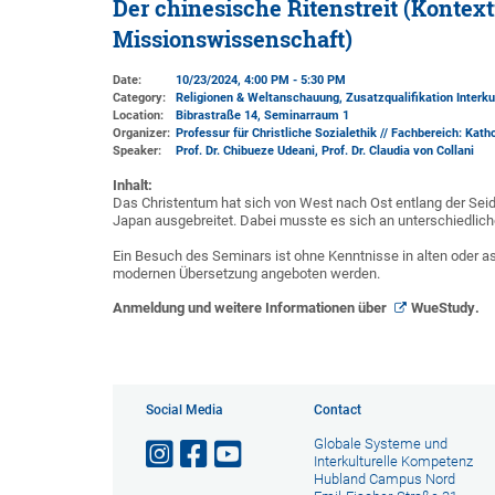
Der chinesische Ritenstreit (Kontex
Missionswissenschaft)
Date:
10/23/2024, 4:00 PM - 5:30 PM
Category:
Religionen & Weltanschauung, Zusatzqualifikation Interku
Location:
Bibrastraße 14, Seminarraum 1
Organizer:
Professur für Christliche Sozialethik // Fachbereich: Kath
Speaker:
Prof. Dr. Chibueze Udeani, Prof. Dr. Claudia von Collani
Inhalt:
Das Christentum hat sich von West nach Ost entlang der Seide
Japan ausgebreitet. Dabei musste es sich an unterschiedlic
Ein Besuch des Seminars ist ohne Kenntnisse in alten oder a
modernen Übersetzung angeboten werden.
Anmeldung und weitere Informationen über
WueStudy
.
Social Media
Contact
Globale Systeme und
Interkulturelle Kompetenz
Hubland Campus Nord