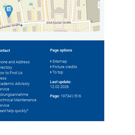
Page options
ontact
Sitemap
hone and Address
Picture credits
irectory
To top
ow to Find Us
ress
Last update:
cademic Advisory
12.02.2026
ervice
törungsannahme
Page:
197341/516
echnical Maintenance
ervice
eed help quickly?