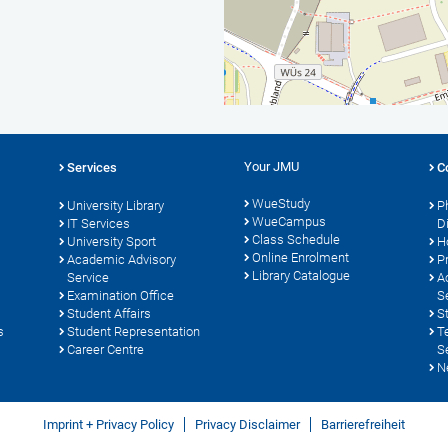
Your JMU
Services
C
WueStudy
University Library
P
WueCampus
s
IT Services
D
Class Schedule
University Sport
H
Online Enrolment
Academic Advisory
P
Library Catalogue
Service
A
Examination Office
S
Student Affairs
S
s
Student Representation
T
Career Centre
S
N
Imprint + Privacy Policy
Privacy Disclaimer
Barrierefreiheit