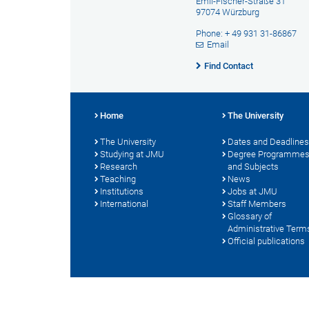
Emil-Fischer-Straße 31
97074 Würzburg
Phone: + 49 931 31-86867
Email
Find Contact
Home
The University
The University
Dates and Deadlines
Studying at JMU
Degree Programme
Research
and Subjects
Teaching
News
Institutions
Jobs at JMU
International
Staff Members
Glossary of
Administrative Term
Official publications