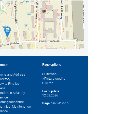
Page options
ontact
Sitemap
hone and Address
Picture credits
irectory
To top
ow to Find Us
ress
Last update:
cademic Advisory
12.02.2026
ervice
törungsannahme
Page:
197341/516
echnical Maintenance
ervice