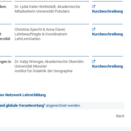
 dem
Dr. Lydia Kater-Wettstädt, Akademische
Mitarbeiterin Universität Potsdam
Kurzbeschreibung
Christina Specht & Anna Dävel,
t
Lehrbeauftragte & Koordinatorin
Kurzbeschreibung
sität
LehrLernGarten
ngen in
Dr. Katja Wrenger, Akademische Oberrätin
Universität Münster
Kurzbeschreibung
Institut für Didaktik der Geographie
des Netzwerk Lehrerbildung
.
 und globale Verantwortung"
angerechnet werden.
Back