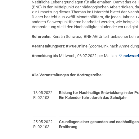
Natürliche Lebensgrundlagen für alle erhalten: Damit das gel
(BNE) in den Mittelpunkt der pädagogischen Arbeit rücken, dam
zur Umsetzung dieses Themas im Unterricht bietet der Nachh
Dieser besteht aus zwölf Monatsblättern, die jedes Jahr ne
anderes Schwerpunktthema bearbeitet werden, wie beispielswe
Veranstaltung stellt den Nachhaltigkeitskalender vor und gibt
Referentin:
Kerstin Schwarz, BNE-AG Unterfränkischer Lehrer
Veranstaltungsort
: #WueOnline (Zoom-Link nach Anmeldung
Anmeldung
bis Mittwoch, 06.07.2022 per Mail an
netzwer
Alle Veranstaltungen der Vortragsreihe:
18.05.2022
Bildung für Nachhaltige Entwicklung in der Pr
R. 02.103
Ein Kalender führt durch das Schuljahr
25.05.2022
Grundlagen einer gesunden und nachhaltigen
R. 02.103
Ernährung