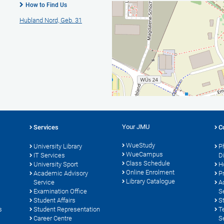
How to Find Us
Hubland Nord, Geb. 31
Your JMU
Services
C
WueStudy
University Library
P
WueCampus
s
IT Services
D
Class Schedule
University Sport
H
Online Enrolment
Academic Advisory
P
Library Catalogue
Service
A
Examination Office
S
Student Affairs
S
s
Student Representation
T
Career Centre
S