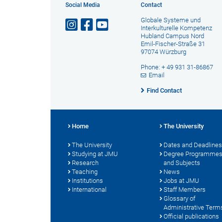
Social Media
Contact
Globale Systeme und
Interkulturelle Kompetenz
Hubland Campus Nord
Emil-Fischer-Straße 31
97074 Würzburg
Phone: + 49 931 31-86867
Email
Find Contact
Home
The University
The University
Dates and Deadlines
Studying at JMU
Degree Programme
Research
and Subjects
Teaching
News
Institutions
Jobs at JMU
International
Staff Members
Glossary of
Administrative Term
Official publications