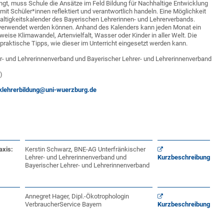
ingt, muss Schule die Ansätze im Feld Bildung für Nachhaltige Entwicklung
it Schüler*innen reflektiert und verantwortlich handeln. Eine Möglichkeit
altigkeitskalender des Bayerischen Lehrerinnen- und Lehrerverbands.
u verwendet werden können. Anhand des Kalenders kann jeden Monat ein
ise Klimawandel, Artenvielfalt, Wasser oder Kinder in aller Welt. Die
 praktische Tipps, wie dieser im Unterricht eingesetzt werden kann.
- und Lehrerinnenverband und Bayerischer Lehrer- und Lehrerinnenverband
)
klehrerbildung@uni-wuerzburg.de
axis:
Kerstin Schwarz, BNE-AG Unterfränkischer
Lehrer- und Lehrerinnenverband und
Kurzbeschreibung
Bayerischer Lehrer- und Lehrerinnenverband
Annegret Hager, Dipl.-Ökotrophologin
VerbraucherService Bayern
Kurzbeschreibung