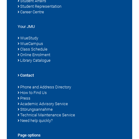
Student Affairs
Student Representation
Career Centre
Your JMU
WueStudy
WueCampus
Class Schedule
Online Enrolment
Library Catalogue
Contact
Phone and Address Directory
How to Find Us
Press
Academic Advisory Service
Störungsannahme
Technical Maintenance Service
Need help quickly?
Page options