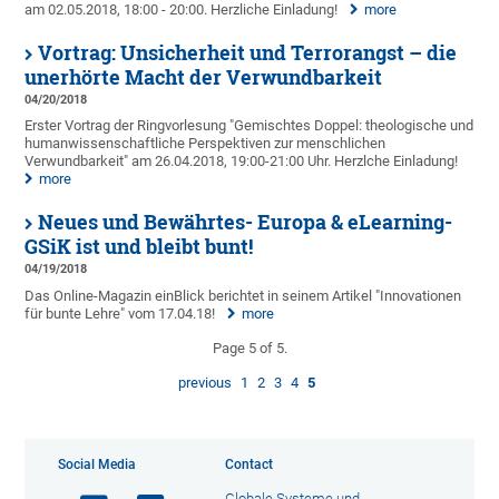
am 02.05.2018, 18:00 - 20:00. Herzliche Einladung!
more
Vortrag: Unsicherheit und Terrorangst – die
unerhörte Macht der Verwundbarkeit
04/20/2018
Erster Vortrag der Ringvorlesung "Gemischtes Doppel: theologische und
humanwissenschaftliche Perspektiven zur menschlichen
Verwundbarkeit" am 26.04.2018, 19:00-21:00 Uhr. Herzlche Einladung!
more
Neues und Bewährtes- Europa & eLearning-
GSiK ist und bleibt bunt!
04/19/2018
Das Online-Magazin einBlick berichtet in seinem Artikel "Innovationen
für bunte Lehre" vom 17.04.18!
more
Page 5 of 5.
previous
1
2
3
4
5
Social Media
Contact
Globale Systeme und