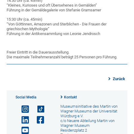
14:30 Uhr (ca. 45min)
“Kleines, Kurioses und oft Übersehenes in Gemälden”
Führung in der Gemäldegalerie von Stefanie Gramsamer
15:30 Uhr (ca. 45min)
“Von Göttinnen, Amazonen und Sterblichen - Die Frauen der
griechischen Mythologie”
Führung in der Antikensammlung von Leonie Jendrosch
Freier Eintritt in die Dauerausstellung.
Die maximale Teilnehmeranzahl beträgt 25 Personen pro Führung.
Zurück
Social Media
Kontakt
Museumsinitiative des Martin von
Wagner Museums der Universität
Würzburg e.V.
c/o Neuere Abteilung Martin von
Wagner Museum
Residenzplatz 2