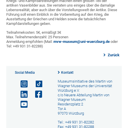
Kriegs- und Kampfdarstellungen machen einen großen Teil der
antiken Vasenbilder aus. Sie verraten uns einiges über die damalige
Lebensrealität, aber auch über die Vorstellungswelt der Antike. Diese
Führung soll einen Einblick in die Vorbereitung auf den Krieg, die
Ausstattung der Griechen und Helden sowie die tatsächlichen
Kampfdarstellungen geben.
Teilnahmekosten: 5€, ermäßigt 3€
Max. Teilnehmendenzahl: 25 Personen
Anmeldung empfohlen (Mail:
mvw-museum@uni-wuerzburg.de
oder
Tel: +49 931 31-82288)
Zurück
Social Media
Kontakt
Museumsinitiative des Martin von
Wagner Museums der Universität
Würzburg e.V.
c/o Neuere Abteilung Martin von
Wagner Museum
Residenzplatz 2
Tor A
97070 Würzburg
Tel.: +49 931 31-82282
Fax: +49 931 31-82288