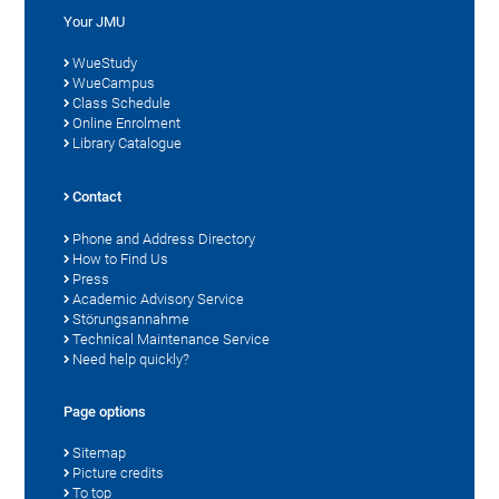
Your JMU
WueStudy
WueCampus
Class Schedule
Online Enrolment
Library Catalogue
Contact
Phone and Address Directory
How to Find Us
Press
Academic Advisory Service
Störungsannahme
Technical Maintenance Service
Need help quickly?
Page options
Sitemap
Picture credits
To top