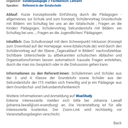
Organizer:
Sonderpädagogik // Fachbereich: Lehramt
Speaker:
Referent:in der Ilztalschule
Ablauf:
Kurze konzeptionelle Einführung durch die Pädagogen -
allgemeines zur Schule und zum Konzept; Schülervortrag Grundschule
mit Bildern: ein Schultag bei uns an der Ilztalschule ; Fragen an die
Kinder/ Pädagogen; Schülervortrag Sekundarstufe mit Bildern: ein
Schultag bei uns...; Fragen an die Jugendlichen/ Pädagogen
Inhaltlich:
Das Schulkonzept mit dem Schwerpunkt Inklusion (Konzept
zum Download auf der Homepage: www.ilztalschule.de) wird durch den
Schülervortrag auf der Ebene „Tagesablauf in Bildern“ nachvollziehbar.
Sichtbare Unterschiede zu altbekannten schulischen Abläufen und
Organisationsformen lassen automatisch kausale Fragen entstehen,
durch die man ins Gespräch oder in die Diskussion gehen kann.
Informationen zu den Referent:innen:
Schülerinnen und Schüler aus
der 3. und 4. Klasse der Grundstufe sowie Schüler aus der
Sekundarstufe der ITS melden sich freiwillig und je ein Pädagoge aus
dem Grundschul- und Sekundarstufenbereich
Weitere Informationen und Anmeldung auf
WueStudy
.
Externe Interessierte melden sich bitte bei Johanna Lawall
(johanna.lawall@uni-wuerzburg) an. Die Veranstaltung ist für alle
Interessierte kostenlos. Der Zoom-Link wird rechtzeitig vor
Veranstaltungsbeginn verschickt.
Back