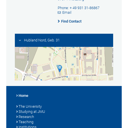
Phone: + 49 931 31-86867
Email
Find Contact
Hubland Nord, Geb. 31
Home
The University
Studying at JMU
Research
Teaching
Institutions