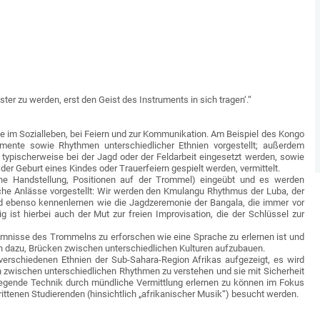
ter zu werden, erst den Geist des Instruments in sich tragen‘.“
lle im Sozialleben, bei Feiern und zur Kommunikation. Am Beispiel des Kongo
umente sowie Rhythmen unterschiedlicher Ethnien vorgestellt; außerdem
 typischerweise bei der Jagd oder der Feldarbeit eingesetzt werden, sowie
r Geburt eines Kindes oder Trauerfeiern gespielt werden, vermittelt.
ne Handstellung, Positionen auf der Trommel) eingeübt und es werden
che Anlässe vorgestellt: Wir werden den Kmulangu Rhythmus der Luba, der
ird ebenso kennenlernen wie die Jagdzeremonie der Bangala, die immer vor
 ist hierbei auch der Mut zur freien Improvisation, die der Schlüssel zur
nisse des Trommelns zu erforschen wie eine Sprache zu erlernen ist und
dazu, Brücken zwischen unterschiedlichen Kulturen aufzubauen.
verschiedenen Ethnien der Sub-Sahara-Region Afrikas aufgezeigt, es wird
 zwischen unterschiedlichen Rhythmen zu verstehen und sie mit Sicherheit
legende Technik durch mündliche Vermittlung erlernen zu können im Fokus
ittenen Studierenden (hinsichtlich „afrikanischer Musik“) besucht werden.