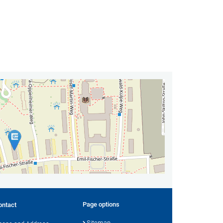
Page options
ontact
Sitemap