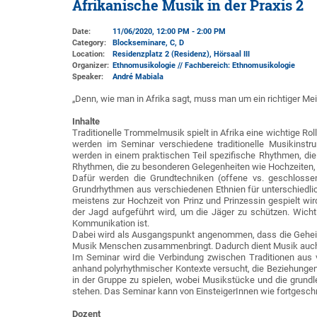
Afrikanische Musik in der Praxis 2
Date:
11/06/2020, 12:00 PM - 2:00 PM
Category:
Blockseminare, C, D
Location:
Residenzplatz 2 (Residenz)
, Hörsaal III
Organizer:
Ethnomusikologie // Fachbereich: Ethnomusikologie
Speaker:
André Mabiala
„Denn, wie man in Afrika sagt, muss man um ein richtiger Meis
Inhalte
Traditionelle Trommelmusik spielt in Afrika eine wichtige Ro
werden im Seminar verschiedene traditionelle Musikinstr
werden in einem praktischen Teil spezifische Rhythmen, die
Rhythmen, die zu besonderen Gelegenheiten wie Hochzeiten, de
Dafür werden die Grundtechniken (offene vs. geschlosse
Grundrhythmen aus verschiedenen Ethnien für unterschiedli
meistens zur Hochzeit von Prinz und Prinzessin gespielt w
der Jagd aufgeführt wird, um die Jäger zu schützen. Wichtig
Kommunikation ist.
Dabei wird als Ausgangspunkt angenommen, dass die Geheim
Musik Menschen zusammenbringt. Dadurch dient Musik auch 
Im Seminar wird die Verbindung zwischen Traditionen aus 
anhand polyrhythmischer Kontexte versucht, die Beziehungen
in der Gruppe zu spielen, wobei Musikstücke und die grund
stehen. Das Seminar kann von EinsteigerInnen wie fortgeschr
Dozent