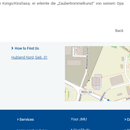
m Kongo/Kinshasa; er erlernte die „Zaubertrommelkunst“ von seinem Opa
Back
How to Find Us
Hubland Nord, Geb. 31
Your JMU
Services
C
WueStudy