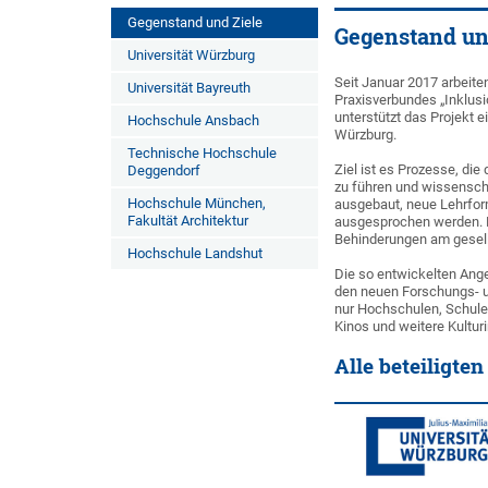
Gegenstand und Ziele
Gegenstand un
Universität Würzburg
Seit Januar 2017 arbeite
Universität Bayreuth
Praxisverbundes „Inklusi
unterstützt das Projekt ei
Hochschule Ansbach
Würzburg.
Technische Hochschule
Ziel ist es Prozesse, di
Deggendorf
zu führen und wissenscha
Hochschule München,
ausgebaut, neue Lehrfo
Fakultät Architektur
ausgesprochen werden. D
Behinderungen am gesell
Hochschule Landshut
Die so entwickelten Ang
den neuen Forschungs- un
nur Hochschulen, Schule
Kinos und weitere Kulturin
Alle beteiligte