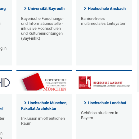
urg
Universität Bayreuth
Hochschule Ansbach
Bayerische Forschungs-
Barrierefreies
n
und Informationsstelle -
multimediales Leitsystem
inklusive Hochschulen
und Kultureinrichtungen
(BayFinkK)
g in
g
Hochschule München,
Hochschule Landshut
rf
Fakultät Architektur
Gehörlos studieren in
Bayern
ter
Inklusion im öffentlichen
e
Raum
en
in