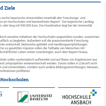
d Ziele
n sechs bayerische Universitäten innerhalb des Forschungs- und
on an Hochschulen und barrierefreies Bayern“. Der bayerische Landtag
n Jahr lang mit 500.000 Euro. Die Koordination liegt bei der Universität
e durch einzelne Initiativen der Hochschulen angestoßen wurden, zusammen
ftlich zu begleiten. Außerdem soll die praxisorientierte Forschung
rmen entwickelt, Netzwerke gebildet und Handlungsempfehlungen
ie so gesetzten Impulse sollen die Teilhabe von Menschen mit
schaftlichen Leben weiter voranbringen, auch über Bayern hinaus.
ebote sollen systematisch aufbereitet und auf Basis von Ergebnissen aus
d Lehrprojekten weiterentwickelt werden. Davon sollen in Zukunft nicht
n und Universitäten, sondern auch andere Bildungseinrichtungen, Museen,
stitutionen profitieren.
n Hochschulen