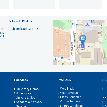
How to Find Us
lle
Hubland Süd, Geb. Z5
rung
KIS)
Your JMU
Services
C
WueStudy
University Library
P
WueCampus
s
IT Services
D
Class Schedule
University Sport
H
Online Enrolment
Academic Advisory
P
Library Catalogue
Service
A