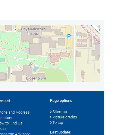
Page options
ontact
Sitemap
hone and Address
Picture credits
irectory
To top
ow to Find Us
ress
Last update:
cademic Advisory