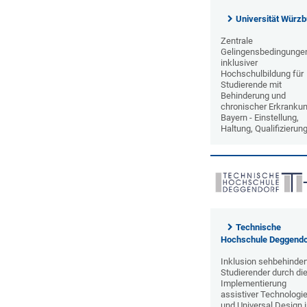
Universität Würzb
Zentrale
Gelingensbedingunge
inklusiver
Hochschulbildung für
Studierende mit
Behinderung und
chronischer Erkrankun
Bayern - Einstellung,
Haltung, Qualifizierun
Technische
Hochschule Deggendo
Inklusion sehbehinder
Studierender durch di
Implementierung
assistiver Technologi
und Universal Design 