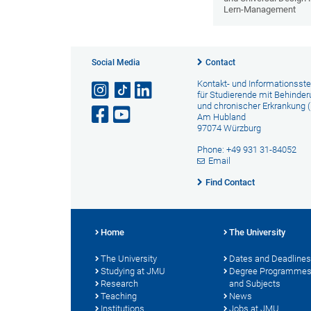
Lern-Management
Social Media
Contact
Kontakt- und Informationsste
für Studierende mit Behinde
und chronischer Erkrankung (
Am Hubland
97074 Würzburg
Phone: +49 931 31-84052
Email
Find Contact
Home
The University
The University
Dates and Deadlines
Studying at JMU
Degree Programme
Research
and Subjects
Teaching
News
Institutions
Jobs at JMU