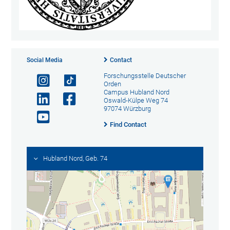
Social Media
Contact
Forschungsstelle Deutscher
Orden
Campus Hubland Nord
Oswald-Külpe Weg 74
97074 Würzburg
Find Contact
Hubland Nord, Geb. 74