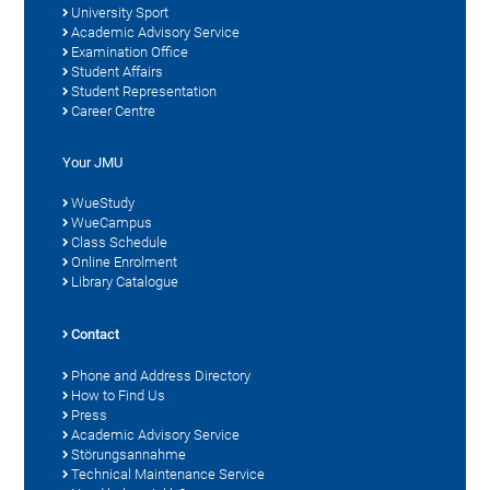
University Sport
Academic Advisory Service
Examination Office
Student Affairs
Student Representation
Career Centre
Your JMU
WueStudy
WueCampus
Class Schedule
Online Enrolment
Library Catalogue
Contact
Phone and Address Directory
How to Find Us
Press
Academic Advisory Service
Störungsannahme
Technical Maintenance Service