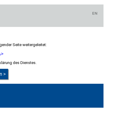
EN
gender Seite weitergeleitet:
A>
klärung des Dienstes.
n >