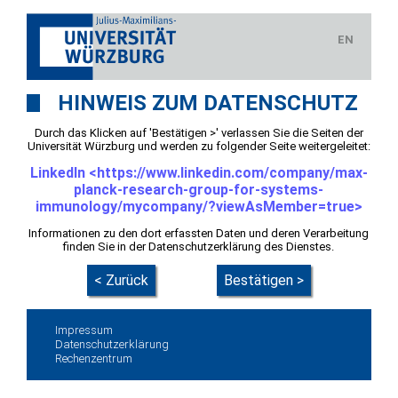
EN
HINWEIS ZUM DATENSCHUTZ
Durch das Klicken auf 'Bestätigen >' verlassen Sie die Seiten der
Universität Würzburg und werden zu folgender Seite weitergeleitet:
LinkedIn <https://www.linkedin.com/company/max-
planck-research-group-for-systems-
immunology/mycompany/?viewAsMember=true>
Informationen zu den dort erfassten Daten und deren Verarbeitung
finden Sie in der Datenschutzerklärung des Dienstes.
< Zurück
Bestätigen >
Impressum
Datenschutzerklärung
Rechenzentrum