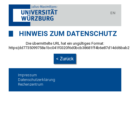
EN
HINWEIS ZUM DATENSCHUTZ
Die übermittelte URL hat ein ungültiges Format:
https{dd7735099758a1bc041f0320f6d0bcb38681ff4b6e87d14dd6bab2
< Zurück
Impressum
Datenschutzerklärung
Rechenzentrum