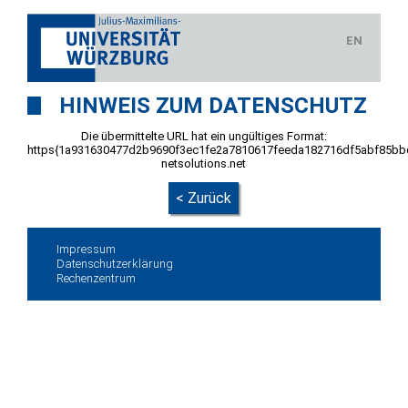
EN
HINWEIS ZUM DATENSCHUTZ
Die übermittelte URL hat ein ungültiges Format:
https{1a931630477d2b9690f3ec1fe2a7810617feeda182716df5abf85b
netsolutions.net
< Zurück
Impressum
Datenschutzerklärung
Rechenzentrum