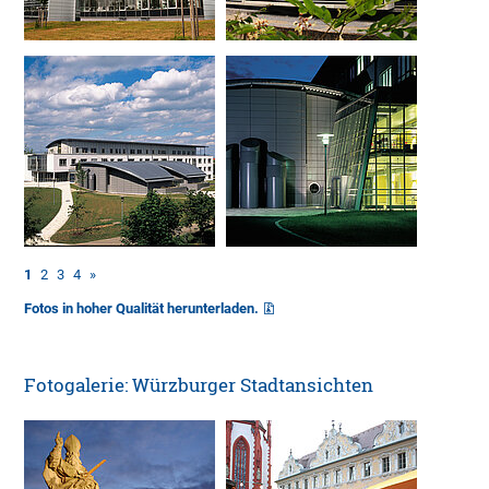
1
2
3
4
»
Fotos in hoher Qualität herunterladen.
Fotogalerie: Würzburger Stadtansichten