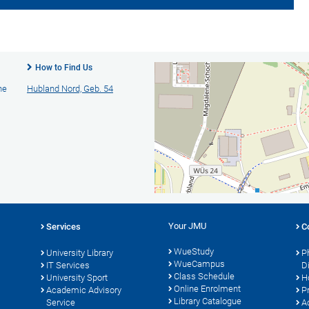
How to Find Us
he
Hubland Nord, Geb. 54
Your JMU
Services
C
WueStudy
University Library
P
WueCampus
s
IT Services
D
Class Schedule
University Sport
H
Online Enrolment
Academic Advisory
P
Library Catalogue
Service
A