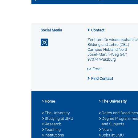
Social Media
Contact
Zentrum für wissenschaftlic
Bildung und Lehre (ZBL)
Campus Hubland Nord
Josef-Martin-Weg 54/1
97074 Würzburg
Email
Find Contact
Home
The University
The University
Dates and Deadlines
Studying at JMU
Degree Programme
Research
and Subjects
Teaching
News
Institutions
Jobs at JMU