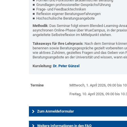
Formen und Funktionen akademischer Beratung
Grundlagen professioneller Gesprächsführung
Frage- und Feedbacktechniken
Reflexion eigener Beratungserfahrungen
Hochschulische Beratungsangebote
Methodik
: Das Seminar folgt einem Blended-Learning-Ans
asynchronen Online-Phase über WueCampus, in der praxisn
angeleitete Selbstreflexion im Mittelpunkt stehen.
Takeaways für Ihre Lehrpraxis
: Nach dem Seminar können
benennen sowie Beratungsgespräche gezielt vorbereiten 
wie aktives Zuhören, gezieltes Fragen und das Geben von 
Beratungsangebote an der Universität und wissen, wann eine
Kursleitung:
Dr. Peter Günzel
Termine
Mittwoch, 1. April 2026, 09.00 bis 1
Freitag, 10. April 2026, 09.00 bis 10.
Zum Anmeldeformular
Weitere Informationen in den FAQ