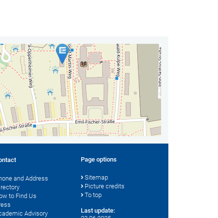
Page options
ontact
Sitemap
hone and Address
Picture credits
irectory
To top
ow to Find Us
ress
Last update:
cademic Advisory