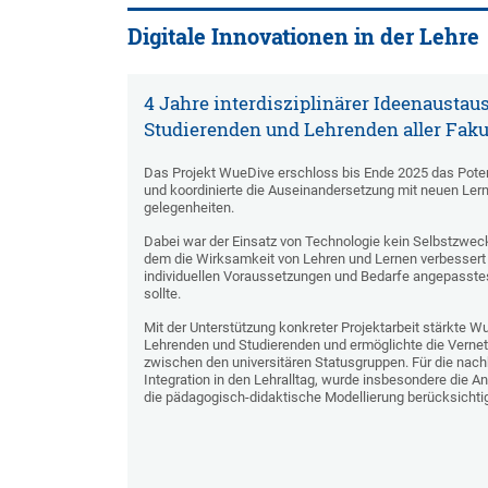
Digitale Innovationen in der Lehre
4 Jahre interdisziplinärer Ideenausta
Studierenden und Lehrenden aller Faku
Das Projekt WueDive erschloss bis Ende 2025 das Potenzi
und koordinierte die Auseinandersetzung mit neuen Ler
gelegenheiten.
Dabei war der Einsatz von Technologie kein Selbstzwec
dem die Wirksamkeit von Lehren und Lernen verbessert 
individuellen Voraussetzungen und Bedarfe angepasste
sollte.
Mit der Unterstützung konkreter Projektarbeit stärkte 
Lehrenden und Studierenden und ermöglichte die Verne
zwischen den universitären Statusgruppen. Für die nac
Integration in den Lehralltag, wurde insbesondere die 
die pädagogisch-didaktische Modellierung berücksichtig