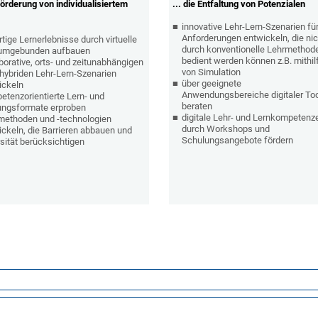
 Förderung von individualisiertem
... die Entfaltung von Potenzialen
innovative Lehr-Lern-Szenarien fü
Anforderungen entwickeln, die nic
tige Lernerlebnisse durch virtuelle
durch konventionelle Lehrmethod
umgebunden aufbauen
bedient werden können z.B. mithil
borative, orts- und zeitunabhängigen
von Simulation
 hybriden Lehr-Lern-Szenarien
über geeignete
ickeln
Anwendungsbereiche digitaler To
etenzorientierte Lern- und
beraten
ungsformate erproben
digitale Lehr- und Lernkompetenz
methoden und -technologien
durch Workshops und
ickeln, die Barrieren abbauen und
Schulungsangebote fördern
sität berücksichtigen