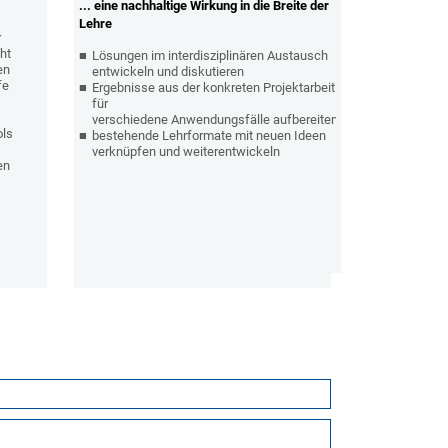
... eine nachhaltige Wirkung in die Breite der
Lehre
r
ht
Lösungen im interdisziplinären Austausch
en
entwickeln und diskutieren
fe
Ergebnisse aus der konkreten Projektarbeit
für
verschiedene Anwendungsfälle aufbereiten
ols
bestehende Lehrformate mit neuen Ideen
verknüpfen und weiterentwickeln
en