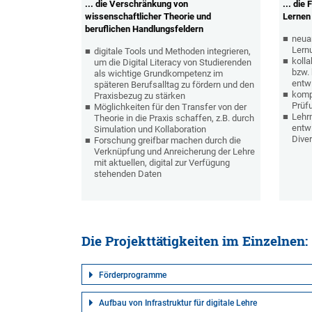
... die Verschränkung von
... die
wissenschaftlicher Theorie und
Lernen
beruflichen Handlungsfeldern
neuar
Lern
digitale Tools und Methoden integrieren,
kolla
um die Digital Literacy von Studierenden
bzw.
als wichtige Grundkompetenz im
entw
späteren Berufsalltag zu fördern und den
komp
Praxisbezug zu stärken
Prüf
Möglichkeiten für den Transfer von der
Lehr
Theorie in die Praxis schaffen, z.B. durch
entw
Simulation und Kollaboration
Diver
Forschung greifbar machen durch die
Verknüpfung und Anreicherung der Lehre
mit aktuellen, digital zur Verfügung
stehenden Daten
Die Projekttätigkeiten im Einzelnen:
Förderprogramme
Aufbau von Infrastruktur für digitale Lehre