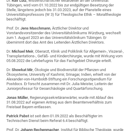
Dr.
Ralf Lutz
, wissenschaftlicher Mitarbeiter an der Universität
Tübingen, wird vom 01.10.2022 bis zur endgültigen Besetzung der
Stelle, längstens jedoch bis 31.03.2023, auf der Planstelle eines
Universitätsprofessors (W 3) für Theologische Ethik – Moraltheologie
beschäftigt.
Prof. Dr.
Jens Maschmann
, Ärztlicher Direktor und
Vorstandsvorsitzender des Universitätsklinikums Würzburg, wechselt
zum 1. August 2023 an das Universitätsklinikum Tübingen. Er
übernimmt dort das Amt des Leitenden Ärztlichen Direktors.
Dr.
Michael Meir
, Oberarzt, Klinik und Poliklinik für Allgemein-, Viszeral-,
Transplantations-, Gefäß- und Kinderchirurgie, wurde mit Wirkung vom
05.08.2022 die Lehrbefugnis für das Fachgebiet Chirurgie erteilt.
Dr.
Showkat Mir
, Ökologie und Biodiversität der Pflanzen und
Ökosysteme, University of Kashmir, Srinagar, Indien, erhielt von der
Alexander-von-Humboldt-Stiftung ein Forschungsstipendium für
Postdocs. Er forscht zusammen mit Dr. Julia Meister, Leiterin der
Juniorprofessur für Geoarchäologie und Quartärforschung.
Jonas Müller
, Regierungssekretäranwärter, wurde mit Ablauf des
31.08.2022 auf eigenen Antrag aus dem Beamtenverhältnis zum
Freistaat Bayern entlassen.
Patrick Pabst
ist seit dem 01.09.2022 als Beschäftigter im
Technischen Dienst beim Referat 6.4 beschäftigt.
Prof. Dr.
Johann Rechenmacher
, Institut für Biblische Theologie, wurde