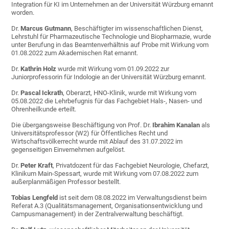
Integration für KI im Unternehmen an der Universität Würzburg ernannt
worden.
Dr.
Marcus Gutmann
, Beschäftigter im wissenschaftlichen Dienst,
Lehrstuhl für Pharmazeutische Technologie und Biopharmazie, wurde
unter Berufung in das Beamtenverhältnis auf Probe mit Wirkung vom
01.08.2022 zum Akademischen Rat ernannt.
Dr.
Kathrin Holz
wurde mit Wirkung vom 01.09.2022 zur
Juniorprofessorin für Indologie an der Universität Würzburg ernannt.
Dr.
Pascal Ickrath
, Oberarzt, HNO-Klinik, wurde mit Wirkung vom
05.08.2022 die Lehrbefugnis für das Fachgebiet Hals-, Nasen- und
Ohrenheilkunde erteilt.
Die übergangsweise Beschäftigung von Prof. Dr.
Ibrahim Kanalan
als
Universitätsprofessor (W2) für Öffentliches Recht und
Wirtschaftsvölkerrecht wurde mit Ablauf des 31.07.2022 im
gegenseitigen Einvernehmen aufgelöst.
Dr.
Peter Kraft
, Privatdozent für das Fachgebiet Neurologie, Chefarzt,
Klinikum Main-Spessart, wurde mit Wirkung vom 07.08.2022 zum
außerplanmäßigen Professor bestellt.
Tobias Lengfeld
ist seit dem 08.08.2022 im Verwaltungsdienst beim
Referat A.3 (Qualitätsmanagement, Organisationsentwicklung und
Campusmanagement) in der Zentralverwaltung beschäftigt.