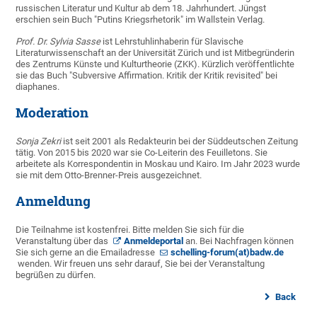
russischen Literatur und Kultur ab dem 18. Jahrhundert. Jüngst
erschien sein Buch "Putins Kriegsrhetorik" im Wallstein Verlag.
Prof. Dr. Sylvia Sasse
ist Lehrstuhlinhaberin für Slavische
Literaturwissenschaft an der Universität Zürich und ist Mitbegründerin
des Zentrums Künste und Kulturtheorie (ZKK). Kürzlich veröffentlichte
sie das Buch "Subversive Affirmation. Kritik der Kritik revisited" bei
diaphanes.
Moderation
Sonja Zekri
ist seit 2001 als Redakteurin bei der Süddeutschen Zeitung
tätig. Von 2015 bis 2020 war sie Co-Leiterin des Feuilletons. Sie
arbeitete als Korrespondentin in Moskau und Kairo. Im Jahr 2023 wurde
sie mit dem Otto-Brenner-Preis ausgezeichnet.
Anmeldung
Die Teilnahme ist kostenfrei. Bitte melden Sie sich für die
Veranstaltung über das
Anmeldeportal
an. Bei Nachfragen können
Sie sich gerne an die Emailadresse
schelling-forum(at)badw.de
wenden. Wir freuen uns sehr darauf, Sie bei der Veranstaltung
begrüßen zu dürfen.
Back