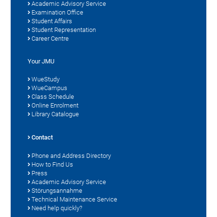
Academic Advisory Service
Examination Office
Student Affairs
Student Representation
Career Centre
Your JMU
WueStudy
WueCampus
Class Schedule
Online Enrolment
Library Catalogue
Contact
Phone and Address Directory
How to Find Us
Press
Academic Advisory Service
Störungsannahme
Technical Maintenance Service
Need help quickly?