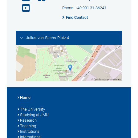
Phone: +49 931 31-86241
Find Contact
Julius-von-Sachs-Platz 4
Home
The University
Studying at JMU
Research
Teaching
Institutions
International