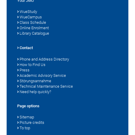
Your JMU
WueStudy
WueCampus
Class Schedule
Online Enrolment
Library Catalogue
Contact
Phone and Address Directory
How to Find Us
Press
Academic Advisory Service
Störungsannahme
Technical Maintenance Service
Need help quickly?
Page options
Sitemap
Picture credits
To top