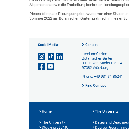
dieses Ökosystem. Im Fokus stand dabei die Wechselwirkun
Allgemeinen sowie die Erarbeitung konkreter Handlungsoptio
Dieses bilinguale Bildungsangebot wurde von einer Studentin 
Sommer 2022 am Botanischen Garten praktisch mit einer Sc
Social Media
Contact
LehrLernGarten
Botanischer Garten
Julius-von-Sachs-Platz 4
97082 Würzburg
Phone: +49 931 31-86241
Find Contact
Home
The University
The University
Dates and Deadlines
Studying at JMU
Degree Programme