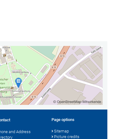
Page options
ontact
Sitemap
hone and Address
Picture credits
irectory