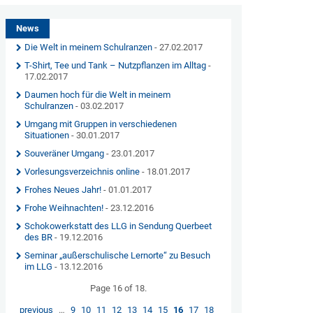
News
Die Welt in meinem Schulranzen
- 27.02.2017
T-Shirt, Tee und Tank – Nutzpflanzen im Alltag
-
17.02.2017
Daumen hoch für die Welt in meinem
Schulranzen
- 03.02.2017
Umgang mit Gruppen in verschiedenen
Situationen
- 30.01.2017
Souveräner Umgang
- 23.01.2017
Vorlesungsverzeichnis online
- 18.01.2017
Frohes Neues Jahr!
- 01.01.2017
Frohe Weihnachten!
- 23.12.2016
Schokowerkstatt des LLG in Sendung Querbeet
des BR
- 19.12.2016
Seminar „außerschulische Lernorte“ zu Besuch
im LLG
- 13.12.2016
Page 16 of 18.
previous
…
9
10
11
12
13
14
15
16
17
18