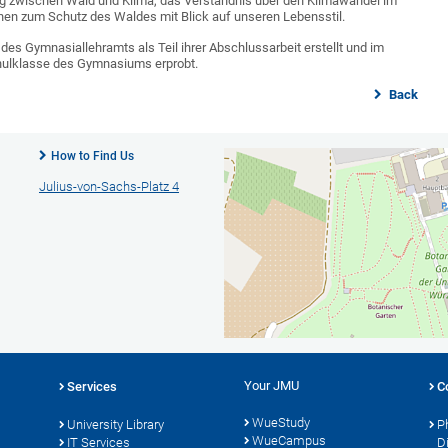
g zwischen Wald und Klima, das Verständnis über den Klimawandel im
nen zum Schutz des Waldes mit Blick auf unseren Lebensstil.
des Gymnasiallehramts als Teil ihrer Abschlussarbeit erstellt und im
hulklasse des Gymnasiums erprobt.
Back
How to Find Us
Julius-von-Sachs-Platz 4
Your JMU
Services
C
WueStudy
University Library
P
WueCampus
s
IT Services
D