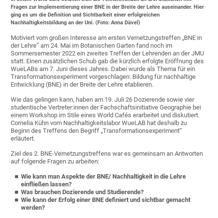
Fragen zur Implementierung einer BNE in der Breite der Lehre auseinander. Hier
ging es um die Definition und Sichtbarkeit einer erfolgreichen
Nachhaltigkeitsbildung an der Uni. (Foto: Anna Dävel)
Motiviert vom großen Interesse am ersten Vernetzungstreffen „BNE in
der Lehre“ am 24. Mai im Botanischen Garten fand noch im
Sommersemester 2022 ein zweites Treffen der Lehrenden an der JMU
statt. Einen zusätzlichen Schub gab die kürzlich erfolgte Eröffnung des
WueLABs am 7. Juni dieses Jahres. Dabei wurde als Thema für ein
Transformationsexperiment vorgeschlagen: Bildung für nachhaltige
Entwicklung (BNE) in der Breite der Lehre etablieren.
Wie das gelingen kann, haben am 19. Juli 26 Dozierende sowie vier
studentische Vertreter:innen der Fachschaftsinitiative Geographie bei
einem Workshop im Stile eines World Cafés erarbeitet und diskutiert.
Cornelia Kühn vom Nachhaltigkeitslabor WueLAB hat deshalb zu
Beginn des Treffens den Begriff „Transformationsexperiment“
erläutert.
Ziel des 2. BNE-Vernetzungstreffens war es gemeinsam an Antworten
auf folgende Fragen zu arbeiten:
Wie kann man Aspekte der BNE/ Nachhaltigkeit in die Lehre
einfließen lassen?
Was brauchen Dozierende und Studierende?
Wie kann der Erfolg einer BNE definiert und sichtbar gemacht
werden?