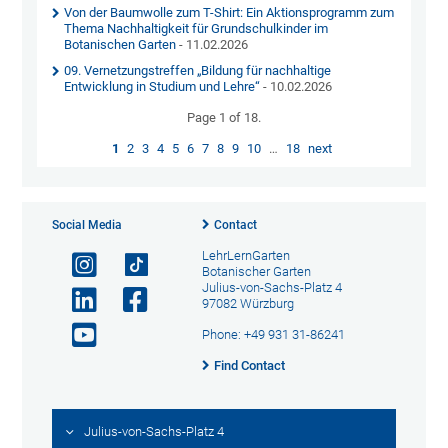
Von der Baumwolle zum T-Shirt: Ein Aktionsprogramm zum
Thema Nachhaltigkeit für Grundschulkinder im
Botanischen Garten
- 11.02.2026
09. Vernetzungstreffen „Bildung für nachhaltige
Entwicklung in Studium und Lehre“
- 10.02.2026
Page 1 of 18.
1
2
3
4
5
6
7
8
9
10
…
18
next
Social Media
Contact
LehrLernGarten
Botanischer Garten
Julius-von-Sachs-Platz 4
97082 Würzburg
Phone: +49 931 31-86241
Find Contact
Julius-von-Sachs-Platz 4