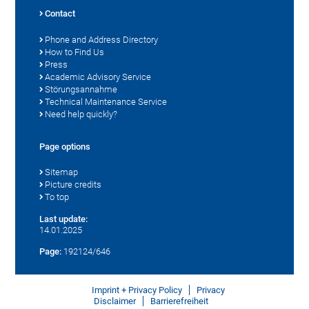
Contact
Phone and Address Directory
How to Find Us
Press
Academic Advisory Service
Störungsannahme
Technical Maintenance Service
Need help quickly?
Page options
Sitemap
Picture credits
To top
Last update:
14.01.2025
Page:
192124/646
Imprint + Privacy Policy
Privacy
Disclaimer
Barrierefreiheit