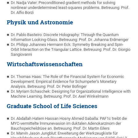
Dr. Nadja Vater: Preconditioned gradient methods for solving
nonlinear underdetermined least-squares problems. Betreuung: Prof.
Dr. Alfio Borzì
Physik und Astronomie
Dr. Pablo Basteiro: Discrete Holography: Through the Quantum
Information Looking-Glass. Betreuung: Prof. Dr. Johanna Erdmenger
Dr. Philipp Johannes Hermann Eck: Symmetry Breaking and Spin-
Orbit lnteraction on the Triangular Lattice. Betreuung: Prof. Dr. Giorgio
Sangiovanni
Wirtschaftswissenschaften
Dr. Thomas Haas: The Role of the Financial System for Economic
Development: Empirical Evidence for Schumpeter‘s Monetary
Analysis. Betreuung: Prof. Dr. Peter Bofinger
Dr. Myriam Schaschek: Designing for Organizational Intelligence with
Machine Learning. Betreuung: Prof. Dr. Axel Winkelmann
Graduate School of Life Sciences
Dr. Abdallah Hatem Hassan Hosny Ahmed Gaballa: PAF1c treibt die
MYC-vermittelte lmmunevasion im duktalen Adenokarzinom der
Bauchspeicheldrüse an. Betreuung: Prof. Dr. Martin Eilers
Dr. Marvin Jason Jungblut: Erweiterung der Werkzeugkiste für