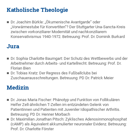
Katholische Theologie
Dr. Joachim Bürkle: „Ökumenische Avantgarde“ oder
„Vorwärmestube für Konvertiten“? Der Stuttgarter Una-Sancta-Kreis
zwischen vorkonziliarer Modernität und nachkonziliarem
Konservativismus 1940-1972. Betreuung: Prof. Dr. Dominik Burkard
Jura
Dr. Sophia Charlotte Baumgart: Der Schutz des Wettbewerbs und der
Arbeitnehmer durch Arbeits- und Kartellrecht. Betreuung: Prof. Dr.
Florian Bien
Dr. Tobias Kratz: Der Regress des Fußballclubs bei
Zuschauerausschreitungen. Betreuung: PD Dr. Patrick Meier
Medizin
Dr. Jonas Maria Fischer: Phänotyp und Funktion von Follikulären
Helfer Zell-ähnlichen T-Zellen im entzündeten Gelenk von
Patientinnen und Patienten mit Juveniler Idiopathischer Arthritis.
Betreuung: PD Dr. Henner Morbach
Dr. Maximilian Jonathan Pitsch: Zyklisches Adenosinmonophosphat
(cAMP) als Äquivalent akkumulierter neuronaler Evidenz. Betreuung:
Prof. Dr. Charlotte Förster