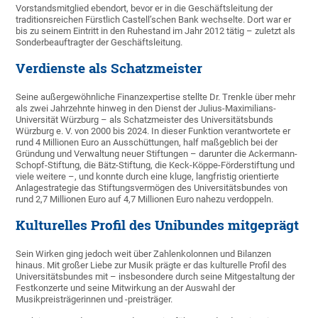
Vorstandsmitglied ebendort, bevor er in die Geschäftsleitung der
traditionsreichen Fürstlich Castell’schen Bank wechselte. Dort war er
bis zu seinem Eintritt in den Ruhestand im Jahr 2012 tätig – zuletzt als
Sonderbeauftragter der Geschäftsleitung.
Verdienste als Schatzmeister
Seine außergewöhnliche Finanzexpertise stellte Dr. Trenkle über mehr
als zwei Jahrzehnte hinweg in den Dienst der Julius-Maximilians-
Universität Würzburg – als Schatzmeister des Universitätsbunds
Würzburg e. V. von 2000 bis 2024. In dieser Funktion verantwortete er
rund 4 Millionen Euro an Ausschüttungen, half maßgeblich bei der
Gründung und Verwaltung neuer Stiftungen – darunter die Ackermann-
Schopf-Stiftung, die Bätz-Stiftung, die Keck-Köppe-Förderstiftung und
viele weitere –, und konnte durch eine kluge, langfristig orientierte
Anlagestrategie das Stiftungsvermögen des Universitätsbundes von
rund 2,7 Millionen Euro auf 4,7 Millionen Euro nahezu verdoppeln.
Kulturelles Profil des Unibundes mitgeprägt
Sein Wirken ging jedoch weit über Zahlenkolonnen und Bilanzen
hinaus. Mit großer Liebe zur Musik prägte er das kulturelle Profil des
Universitätsbundes mit – insbesondere durch seine Mitgestaltung der
Festkonzerte und seine Mitwirkung an der Auswahl der
Musikpreisträgerinnen und -preisträger.