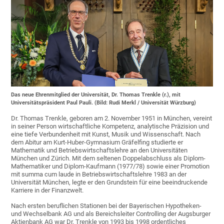
Das neue Ehrenmitglied der Universität, Dr. Thomas Trenkle (r.), mit
Universitätspräsident Paul Pauli. (Bild: Rudi Merkl / Universität Würzburg)
Dr. Thomas Trenkle, geboren am 2. November 1951 in München, vereint
in seiner Person wirtschaftliche Kompetenz, analytische Präzision und
eine tiefe Verbundenheit mit Kunst, Musik und Wissenschaft. Nach
dem Abitur am Kurt-Huber-Gymnasium Gräfelfing studierte er
Mathematik und Betriebswirtschaftslehre an den Universitäten
München und Zürich. Mit dem seltenen Doppelabschluss als Diplom-
Mathematiker und Diplom-Kaufmann (1977/78) sowie einer Promotion
mit summa cum laude in Betriebswirtschaftslehre 1983 an der
Universität München, legte er den Grundstein für eine beeindruckende
Karriere in der Finanzwelt.
Nach ersten beruflichen Stationen bei der Bayerischen Hypotheken-
und Wechselbank AG und als Bereichsleiter Controlling der Augsburger
Aktienbank AG war Dr. Trenkle von 1993 bis 1998 ordentliches