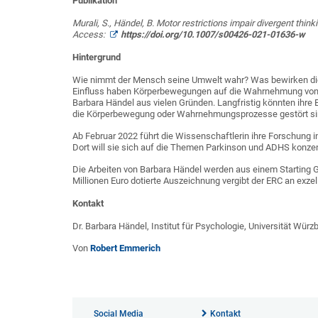
Publikation
Murali, S., Händel, B. Motor restrictions impair divergent thi
Access:
https://doi.org/10.1007/s00426-021-01636-w
Hintergrund
Wie nimmt der Mensch seine Umwelt wahr? Was bewirken die
Einfluss haben Körperbewegungen auf die Wahrnehmung von S
Barbara Händel aus vielen Gründen. Langfristig könnten ihre 
die Körperbewegung oder Wahrnehmungsprozesse gestört si
Ab Februar 2022 führt die Wissenschaftlerin ihre Forschung i
Dort will sie sich auf die Themen Parkinson und ADHS konzen
Die Arbeiten von Barbara Händel werden aus einem Starting G
Millionen Euro dotierte Auszeichnung vergibt der ERC an exze
Kontakt
Dr. Barbara Händel, Institut für Psychologie, Universität Wür
Von
Robert Emmerich
Social Media
Kontakt