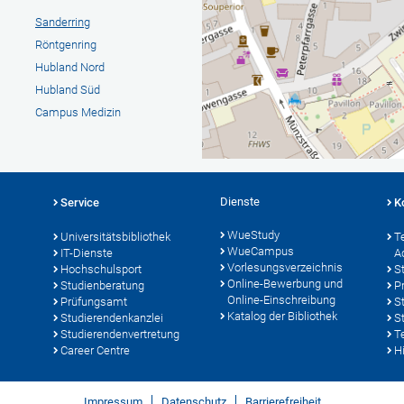
Sanderring
Röntgenring
Hubland Nord
Hubland Süd
Campus Medizin
Dienste
Service
K
WueStudy
Universitätsbibliothek
T
WueCampus
IT-Dienste
A
Vorlesungsverzeichnis
Hochschulsport
S
Online-Bewerbung und
Studienberatung
P
Online-Einschreibung
Prüfungsamt
S
Katalog der Bibliothek
Studierendenkanzlei
S
Studierendenvertretung
T
Career Centre
Hi
Impressum
Datenschutz
Barrierefreiheit