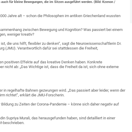
n auch für kleine Bewegungen, die im Sitzen ausgeführt werden. (Bild: Kzenon /
 2000 Jahre alt – schon die Philosophen im antiken Griechenland wussten
Zusammenhang zwischen Bewegung und Kognition? Was passiert bei einem
en, weniger kreativ?
t, die uns hilft, flexibler zu denken“, sagt die Neurowissenschaftlerin Dr.
g (JMU). Verantwortlich dafür sei stattdessen die Freiheit,
 positiven Effekte auf das kreative Denken haben. Konkrete
r nicht ab: „Das Wichtige ist, dass die Freiheit da ist, sich ohne externe
r in regelhafte Bahnen gezwungen wird. „Das passiert aber leider, wenn der
m richtet“, erklärt die JMU-Forscherin.
 Bildung zu Zeiten der Corona-Pandemie – könne sich daher negativ auf
n Supriya Murali, das herausgefunden haben, sind detailliert in einer
ch
beschrieben.