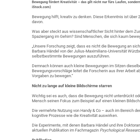
Bewegung fördert Kreativität – das gilt nicht nur fürs Laufen, sonder
iStock.com)
Bewegung hilft, kreativ zu denken. Diese Erkenntnis ist über
davon.
Was aber steckt aus wissenschaftlicher Sicht hinter dem 
Spaziergang im Gehirn? Sind Menschen, die sich kaum beweg
„Unsere Forschung zeigt, dass es nicht die Bewegung an sich is
Barbara Händel von der Julius-Maximilians-Universität Würzbur
selbstbestimmte Bewegungen auszuführen.
Demnach können auch kleine Bewegungen im Sitzen dieselben
Bewegungsvorschläge leitet die Forscherin aus ihrer Arbeit abe
Vorgaben zu bewegen.“
Nicht zu lange auf kleine Bildschirme starren
Wichtig sei es auch, dass die Bewegung nicht unterdrückt ode
Mensch seinen Fokus zum Beispiel auf einen kleinen Bildschir
Die vermehrte Nutzung von Handy & Co – auch im Bereich der
kognitive Prozesse wie die Kreativität auswirken.
Die Experimente, mit denen Barbara Händel und ihre Doktorandi
aktuellen Publikation im Fachmagazin
Psychological Resear