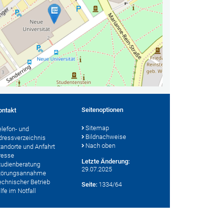
Seitenoptionen
ontakt
Sitemap
elefon- und
Bildnachweise
dressverzeichnis
Nach oben
tandorte und Anfahrt
resse
Letzte Änderung:
tudienberatung
29.07.2025
törungsannahme
echnischer Betrieb
Seite:
1334/64
lfe im Notfall