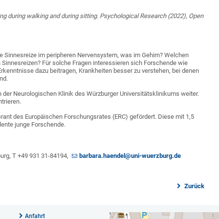
nking during walking and during sitting. Psychological Research (2022), Open
 Sinnesreize im peripheren Nervensystem, was im Gehirn? Welchen
innesreizen? Für solche Fragen interessieren sich Forschende wie
Erkenntnisse dazu beitragen, Krankheiten besser zu verstehen, bei denen
nd.
n der Neurologischen Klinik des Würzburger Universitätsklinikums weiter.
trieren.
rant des Europäischen Forschungsrates (ERC) gefördert. Diese mit 1,5
llente junge Forschende.
zburg, T +49 931 31-84194,
barbara.haendel@uni-wuerzburg.de
Zurück
Anfahrt