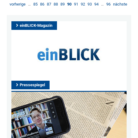
vorherige
…
85
86
87
88
89
90
91
92
93
94
…
96
nächste
einBLICK-Magazin
Pressespiegel