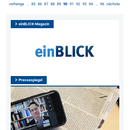
vorherige
…
85
86
87
88
89
90
91
92
93
94
…
96
nächste
einBLICK-Magazin
Pressespiegel